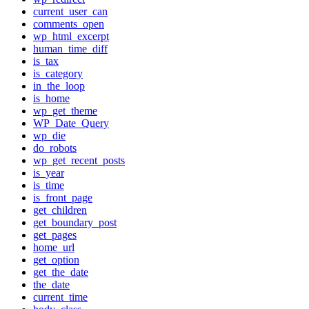
current_user_can
comments_open
wp_html_excerpt
human_time_diff
is_tax
is_category
in_the_loop
is_home
wp_get_theme
WP_Date_Query
wp_die
do_robots
wp_get_recent_posts
is_year
is_time
is_front_page
get_children
get_boundary_post
get_pages
home_url
get_option
get_the_date
the_date
current_time