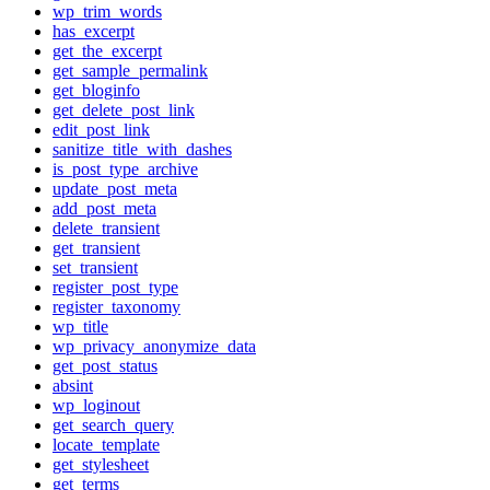
wp_trim_words
has_excerpt
get_the_excerpt
get_sample_permalink
get_bloginfo
get_delete_post_link
edit_post_link
sanitize_title_with_dashes
is_post_type_archive
update_post_meta
add_post_meta
delete_transient
get_transient
set_transient
register_post_type
register_taxonomy
wp_title
wp_privacy_anonymize_data
get_post_status
absint
wp_loginout
get_search_query
locate_template
get_stylesheet
get_terms