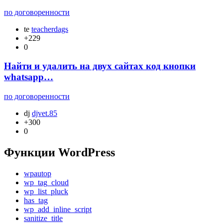
по договоренности
te
teacherdags
+229
0
Найти и удалить на двух сайтах код кнопки
whatsapp…
по договоренности
dj
djvet.85
+300
0
Функции WordPress
wpautop
wp_tag_cloud
wp_list_pluck
has_tag
wp_add_inline_script
sanitize_title