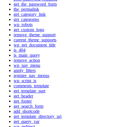
get_the_password_form
the_permalink
get_category_link
get_categories
wp_robots
get_custom_logo
remove_theme_support
current_theme_supports
wp_get_document_title
is_404
is_main_query
remove_action
wp_nav_menu
apply_filters
register_nav_menus
wp_script_is
comments_template
get_template_part
get_header
get_footer
get_search_form
add_shortcode
get_template_directory_uri
get_query_var
wp_redirect