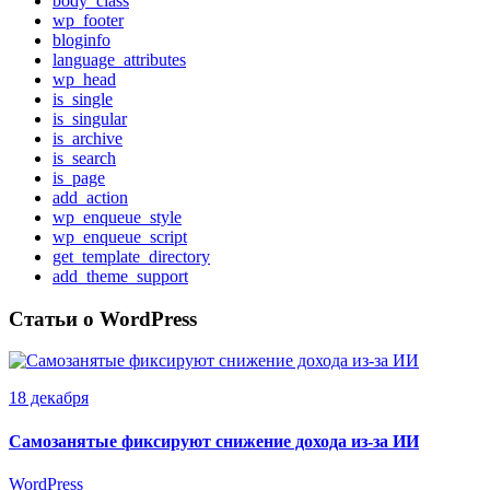
body_class
wp_footer
bloginfo
language_attributes
wp_head
is_single
is_singular
is_archive
is_search
is_page
add_action
wp_enqueue_style
wp_enqueue_script
get_template_directory
add_theme_support
Статьи о WordPress
18 декабря
Самозанятые фиксируют снижение дохода из-за ИИ
WordPress