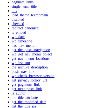
paginate_links
single_term_title
_nx
load_theme_textdomain
disabled
checked
redirect_canonical
is_embed
wp_date
wp_timezone
has_nav_menu
get_the_posts_navigation
wp_get_nav_menu_object
get_nav_menu_locations
wp_list_sort
the_archive_description
posts_nav_link
wp_check_browser_version
get_privacy_policy_url
get_pagenum_link
get_next_posts_link
is_author
the_title_attribute
get_the_modified_date
get_the_title_rss