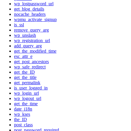
wp_lostpassword_url
get_blog_details
nocache_headers
wpmu_activate_signup
is_ssl
remove_query_arg
wp_unslash
wp_registration_url
add_query_arg
get_the_modified_time
esc_attr_e
get_post_ancestors
wp_safe_redirect
get_the_ID
get_the_title
get_permalink
is_user_logged_in
wp_login_url
wp_logout_url
get_the_time
date_i18n
wp_kses
the_ID
post_class
post_password_required