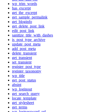
wp_trim_words
has_excerpt
get_the_excerpt
get_sample_permalink
get_bloginfo
get_delete_post_link
edit_post_link
sanitize_title_with_dashes
is_post_type_archive
update_post_meta
add_post_meta
delete_transient
get_transient
set_transient
register_post_type
register_taxonomy
wp_title
get_post_status
absint
wp_loginout
get_search_query
locate_template
get_stylesheet
get_terms
wp_lostpassword_url