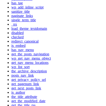
has_tag
wp_add_inline_script
sanitize_title
paginate_links
single_term_title
_nx
load_theme_textdomain
disabled
checked
redirect_canonical
is_embed
has_nav_menu
get_the_posts_navigation
wp_get_nav_menu_object
get_nav_menu_locations
wp_list_sort
the_archive_description
posts_nav_link
get_privacy_policy_url
get_pagenum_link
get_next_posts_link
is_author
the_title_attribute
get_the_modified_date
get_the_title_rss