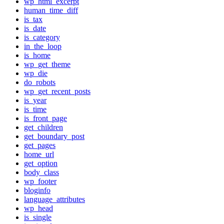
wp_html_excerpt
human_time_diff
is_tax
is_date
is_category
in_the_loop
is_home
wp_get_theme
wp_die
do_robots
wp_get_recent_posts
is_year
is_time
is_front_page
get_children
get_boundary_post
get_pages
home_url
get_option
body_class
wp_footer
bloginfo
language_attributes
wp_head
is_single