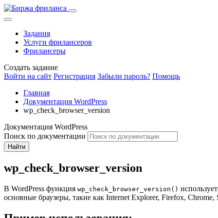
Задания
Услуги фрилансеров
Фрилансеры
Создать задание
Войти на сайт
Регистрация
Забыли пароль?
Помощь
Главная
Документация WordPress
wp_check_browser_version
Документация WordPress
Поиск по документации
Найти
wp_check_browser_version
В WordPress функция
использует
wp_check_browser_version()
основные браузеры, такие как Internet Explorer, Firefox, Chrome, 
Пример использования: