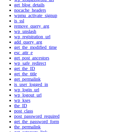
get_blog_details
nocache_headers
wpmu_activate_signup
is_ssl
remove_query_arg
wp_unslash
wp_registration_url
add_query_arg
get_the_modified_time
esc_attr_e
get_post_ancestors
wp_safe_redirect
get_the_ID
get_the_title
get_permalink
is_user_logged_in
wp_login_url
wp_logout_url
wp_kses
the_ID
post_class
post_password_required
get_the_password_form
the_permalink