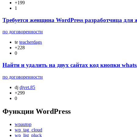
+199
1
Требуется женщина WordPress разработчица для
по договоренности
te
teacherdags
+228
0
Найти и удалить на двух сайтах код кнопки wha
по договоренности
dj
djvet.85
+299
0
Функции WordPress
wpautop
wp_tag_cloud
wp_list_pluck