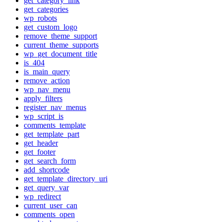
get_category_link
get_categories
wp_robots
get_custom_logo
remove_theme_support
current_theme_supports
wp_get_document_title
is_404
is_main_query
remove_action
wp_nav_menu
apply_filters
register_nav_menus
wp_script_is
comments_template
get_template_part
get_header
get_footer
get_search_form
add_shortcode
get_template_directory_uri
get_query_var
wp_redirect
current_user_can
comments_open