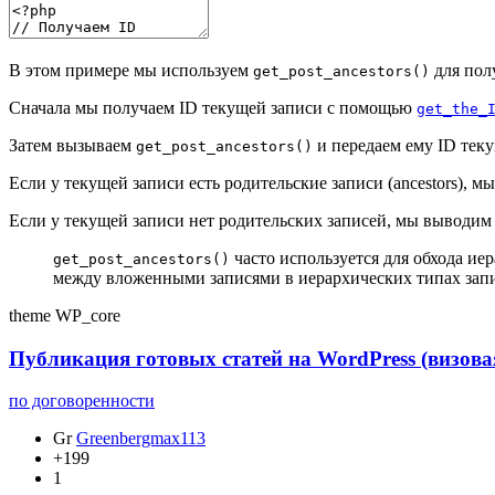
В этом примере мы используем
для пол
get_post_ancestors()
Сначала мы получаем ID текущей записи с помощью
get_the_
Затем вызываем
и передаем ему ID тек
get_post_ancestors()
Если у текущей записи есть родительские записи (ancestors),
Если у текущей записи нет родительских записей, мы выводим
часто используется для обхода ие
get_post_ancestors()
между вложенными записями в иерархических типах запис
theme
WP_core
Публикация готовых статей на WordPress (визов
по договоренности
Gr
Greenbergmax113
+199
1