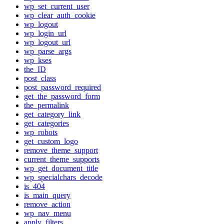
wp_set_current_user
wp_clear_auth_cookie
wp_logout
wp_login_url
wp_logout_url
wp_parse_args
wp_kses
the_ID
post_class
post_password_required
get_the_password_form
the_permalink
get_category_link
get_categories
wp_robots
get_custom_logo
remove_theme_support
current_theme_supports
wp_get_document_title
wp_specialchars_decode
is_404
is_main_query
remove_action
wp_nav_menu
apply_filters