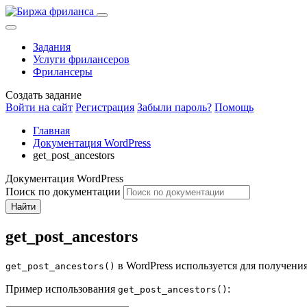
Задания
Услуги фрилансеров
Фрилансеры
Создать задание
Войти на сайт
Регистрация
Забыли пароль?
Помощь
Главная
Документация WordPress
get_post_ancestors
Документация WordPress
Поиск по документации
Найти
get_post_ancestors
в WordPress используется для получения 
get_post_ancestors()
Пример использования
:
get_post_ancestors()