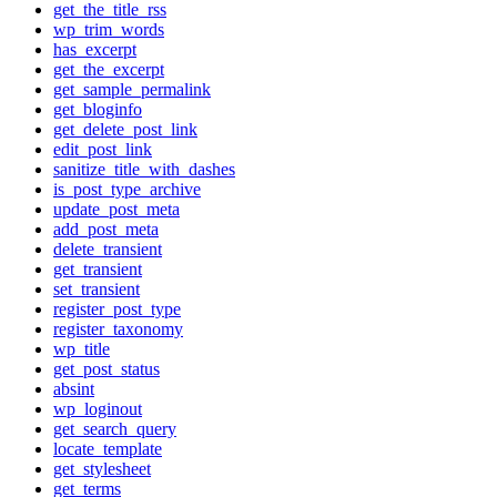
get_the_title_rss
wp_trim_words
has_excerpt
get_the_excerpt
get_sample_permalink
get_bloginfo
get_delete_post_link
edit_post_link
sanitize_title_with_dashes
is_post_type_archive
update_post_meta
add_post_meta
delete_transient
get_transient
set_transient
register_post_type
register_taxonomy
wp_title
get_post_status
absint
wp_loginout
get_search_query
locate_template
get_stylesheet
get_terms