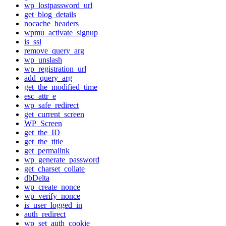
wp_lostpassword_url
get_blog_details
nocache_headers
wpmu_activate_signup
is_ssl
remove_query_arg
wp_unslash
wp_registration_url
add_query_arg
get_the_modified_time
esc_attr_e
wp_safe_redirect
get_current_screen
WP_Screen
get_the_ID
get_the_title
get_permalink
wp_generate_password
get_charset_collate
dbDelta
wp_create_nonce
wp_verify_nonce
is_user_logged_in
auth_redirect
wp_set_auth_cookie