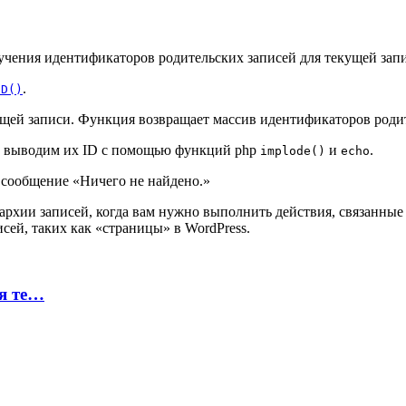
учения идентификаторов родительских записей для текущей зап
.
ID()
ущей записи. Функция возвращает массив идентификаторов родит
 мы выводим их ID с помощью функций php
и
.
implode()
echo
 сообщение «Ничего не найдено.»
рархии записей, когда вам нужно выполнить действия, связанные
ей, таких как «страницы» в WordPress.
ая те…