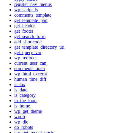
register_nav_menus
wp_script_is
comments_template
get_template_part
get_header
get_footer
get_search_form
add_shortcode
get_template_directory_uri
get_query_var
wp_redirect
current_user_can
comments_open
wp_html_excerpt
human_time_diff
is_tax
is_date
is_category
in_the_loop
is_home
wp_get_theme
wpdb
wp_die
do_robots
wp_get_recent_posts