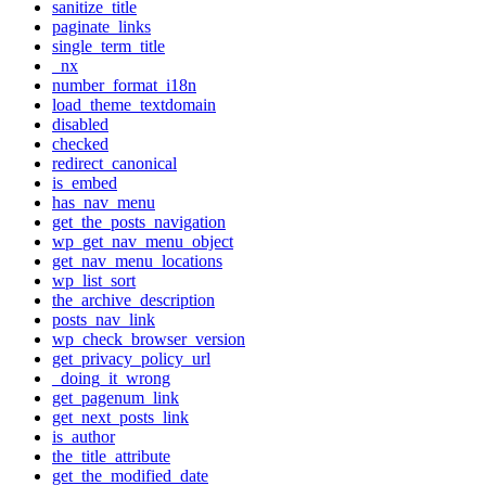
sanitize_title
paginate_links
single_term_title
_nx
number_format_i18n
load_theme_textdomain
disabled
checked
redirect_canonical
is_embed
has_nav_menu
get_the_posts_navigation
wp_get_nav_menu_object
get_nav_menu_locations
wp_list_sort
the_archive_description
posts_nav_link
wp_check_browser_version
get_privacy_policy_url
_doing_it_wrong
get_pagenum_link
get_next_posts_link
is_author
the_title_attribute
get_the_modified_date