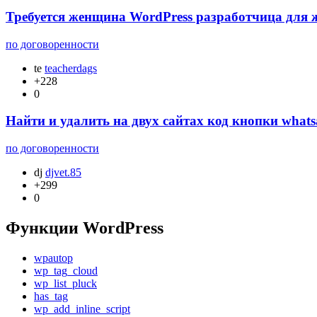
Требуется женщина WordPress разработчица для
по договоренности
te
teacherdags
+228
0
Найти и удалить на двух сайтах код кнопки wha
по договоренности
dj
djvet.85
+299
0
Функции WordPress
wpautop
wp_tag_cloud
wp_list_pluck
has_tag
wp_add_inline_script