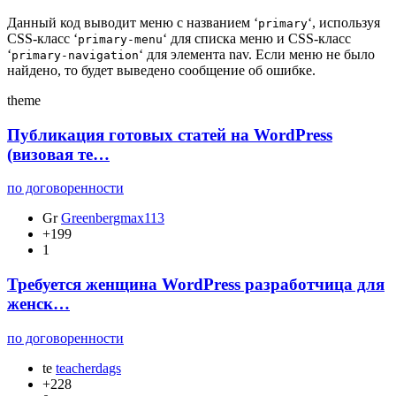
Данный код выводит меню с названием ‘
‘, используя
primary
CSS-класс ‘
‘ для списка меню и CSS-класс
primary-menu
‘
‘ для элемента nav. Если меню не было
primary-navigation
найдено, то будет выведено сообщение об ошибке.
theme
Публикация готовых статей на WordPress
(визовая те…
по договоренности
Gr
Greenbergmax113
+199
1
Требуется женщина WordPress разработчица для
женск…
по договоренности
te
teacherdags
+228