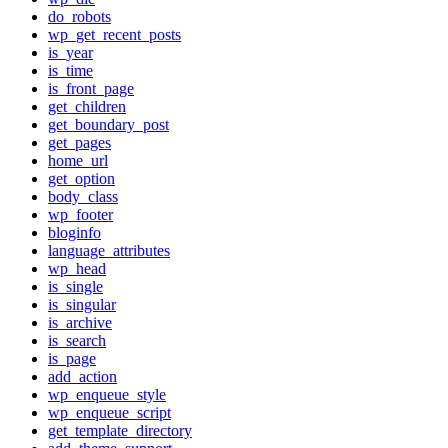
do_robots
wp_get_recent_posts
is_year
is_time
is_front_page
get_children
get_boundary_post
get_pages
home_url
get_option
body_class
wp_footer
bloginfo
language_attributes
wp_head
is_single
is_singular
is_archive
is_search
is_page
add_action
wp_enqueue_style
wp_enqueue_script
get_template_directory