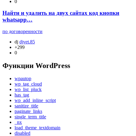
0
Найти и удалить на двух сайтах код кнопки
whatsapp…
по договоренности
dj
djvet.85
+299
0
Функции WordPress
wpautop
wp_tag_cloud
wp_list_pluck
has_tag
wp_add_inline_script
sanitize_title
paginate_links
single_term_title
_nx
load_theme_textdomain
disabled