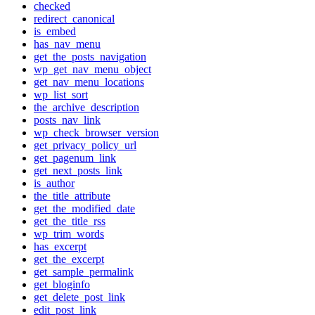
checked
redirect_canonical
is_embed
has_nav_menu
get_the_posts_navigation
wp_get_nav_menu_object
get_nav_menu_locations
wp_list_sort
the_archive_description
posts_nav_link
wp_check_browser_version
get_privacy_policy_url
get_pagenum_link
get_next_posts_link
is_author
the_title_attribute
get_the_modified_date
get_the_title_rss
wp_trim_words
has_excerpt
get_the_excerpt
get_sample_permalink
get_bloginfo
get_delete_post_link
edit_post_link