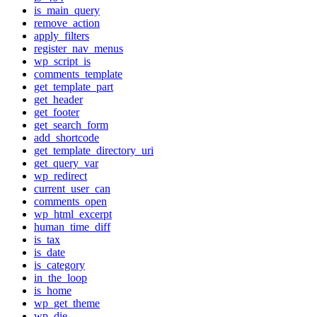
is_main_query
remove_action
apply_filters
register_nav_menus
wp_script_is
comments_template
get_template_part
get_header
get_footer
get_search_form
add_shortcode
get_template_directory_uri
get_query_var
wp_redirect
current_user_can
comments_open
wp_html_excerpt
human_time_diff
is_tax
is_date
is_category
in_the_loop
is_home
wp_get_theme
wp_die