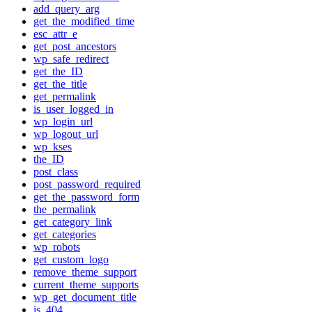
add_query_arg
get_the_modified_time
esc_attr_e
get_post_ancestors
wp_safe_redirect
get_the_ID
get_the_title
get_permalink
is_user_logged_in
wp_login_url
wp_logout_url
wp_kses
the_ID
post_class
post_password_required
get_the_password_form
the_permalink
get_category_link
get_categories
wp_robots
get_custom_logo
remove_theme_support
current_theme_supports
wp_get_document_title
is_404