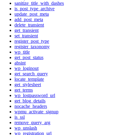
sanitize_title_with_dashes
is_post_type_archive
update_post_meta
add_post_meta
delete_transient
get_transient
set_transient
register_post_type
register_taxonomy
wp_title
get_post_status
absint
wp_loginout
get_search_query
locate_template
get_stylesheet
get_terms
wp_lostpassword_url
get_blog_details
nocache_headers
wpmu_activate_signup
is_ssl
remove_query_arg
wp_unslash
wp_registration_url