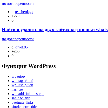
по договоренности
te
teacherdags
+229
0
Найти и удалить на двух сайтах код кнопки wha
по договоренности
dj
djvet.85
+300
0
Функции WordPress
wpautop
wp_tag_cloud
wp_list_pluck
has_tag
wp_add_inline_script
sanitize_title
paginate_links
single_term_title