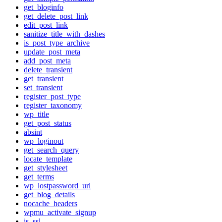
get_bloginfo
get_delete_post_link
edit_post_link
sanitize_title_with_dashes
is_post_type_archive
update_post_meta
add_post_meta
delete_transient
get_transient
set_transient
register_post_type
register_taxonomy
wp_title
get_post_status
absint
wp_loginout
get_search_query
locate_template
get_stylesheet
get_terms
wp_lostpassword_url
get_blog_details
nocache_headers
wpmu_activate_signup
is_ssl