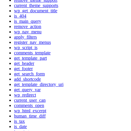
remove_theme_support
current_theme_supports
wp_get_document_title
is_404
is_main_query
remove_action
wp_nav_menu
apply_filters
register_nav_menus
wp_script_is
comments_template
get_template_part
get_header
get_footer
get_search_form
add_shortcode
get_template_directory_uri
get_query_var
wp_redirect
current_user_can
comments_open
wp_html_excerpt
human_time_diff
is_tax
is_date