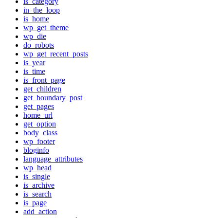
is_category
in_the_loop
is_home
wp_get_theme
wp_die
do_robots
wp_get_recent_posts
is_year
is_time
is_front_page
get_children
get_boundary_post
get_pages
home_url
get_option
body_class
wp_footer
bloginfo
language_attributes
wp_head
is_single
is_archive
is_search
is_page
add_action