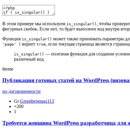
В этом примере мы используем
, чтобы провери
is_singular()
фигурных скобок. Если нет, то будет выполнен код внутри вто
Функция
может также принимать параметры дл
is_singular()
вернет
, если текущая страница является страни
'page' )
true
— полезная функция для создания условн
is_singular()
различный код.
theme
Публикация готовых статей на WordPress (визов
по договоренности
Gr
Greenbergmax113
+200
1
Требуется женщина WordPress разработчица для