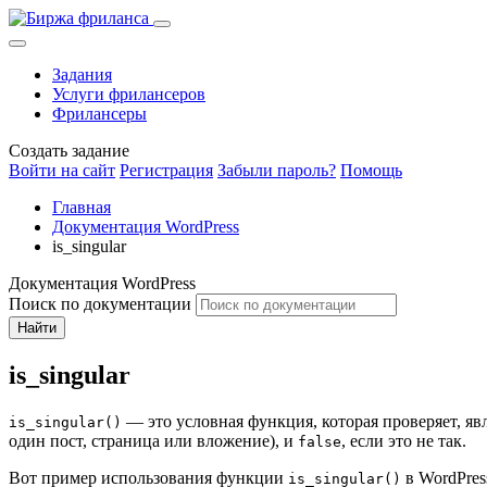
Задания
Услуги фрилансеров
Фрилансеры
Создать задание
Войти на сайт
Регистрация
Забыли пароль?
Помощь
Главная
Документация WordPress
is_singular
Документация WordPress
Поиск по документации
Найти
is_singular
— это условная функция, которая проверяет, явл
is_singular()
один пост, страница или вложение), и
, если это не так.
false
Вот пример использования функции
в WordPres
is_singular()