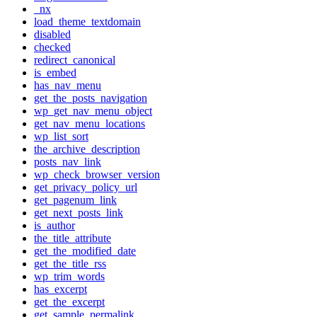
_nx
load_theme_textdomain
disabled
checked
redirect_canonical
is_embed
has_nav_menu
get_the_posts_navigation
wp_get_nav_menu_object
get_nav_menu_locations
wp_list_sort
the_archive_description
posts_nav_link
wp_check_browser_version
get_privacy_policy_url
get_pagenum_link
get_next_posts_link
is_author
the_title_attribute
get_the_modified_date
get_the_title_rss
wp_trim_words
has_excerpt
get_the_excerpt
get_sample_permalink