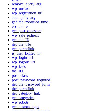
remove_query_arg
wp_unslash
wp_registration_url
add_query_arg
get_the_modified_time
esc_attr_e
get_post_ancestors
wp_safe_redirect
get_the_ID
get_the_title
get_permalink
is_user_logged_in
wp_login_url
wp_logout_url
wp_kses
the_ID
post_class
post_password_required
get_the_password_form
the_permalink
get_category_link
get_categories
wp_robots
get_custom_logo