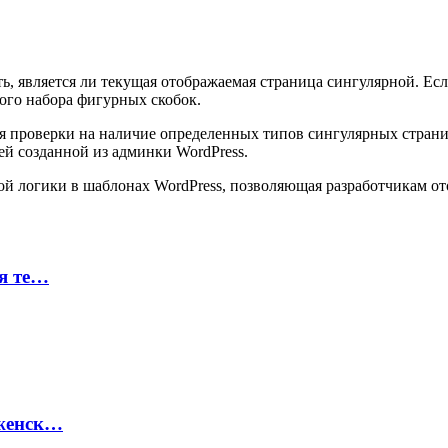
ть, является ли текущая отображаемая страница сингулярной. Есл
рого набора фигурных скобок.
я проверки на наличие определенных типов сингулярных страни
цей созданной из админки WordPress.
ой логики в шаблонах WordPress, позволяющая разработчикам о
ая те…
 женск…