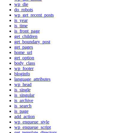
wp_die
do_robots
wp_get_recent_posts
is_year
is_time
is_front_page
get_children
get_boundary_post
get_pages
home_url
get_option
body_class
wp_footer
bloginfo
language_attributes
wp_head
is_single
is_singular
is_archive
is_search
is_page
add_action
wp_enqueue_style
wp_enqueue_script
get_template_directory