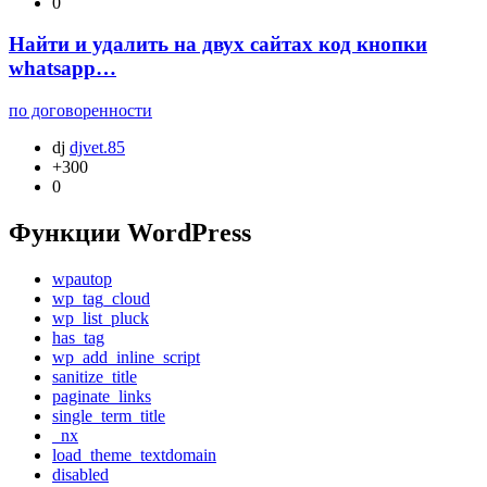
0
Найти и удалить на двух сайтах код кнопки
whatsapp…
по договоренности
dj
djvet.85
+300
0
Функции WordPress
wpautop
wp_tag_cloud
wp_list_pluck
has_tag
wp_add_inline_script
sanitize_title
paginate_links
single_term_title
_nx
load_theme_textdomain
disabled