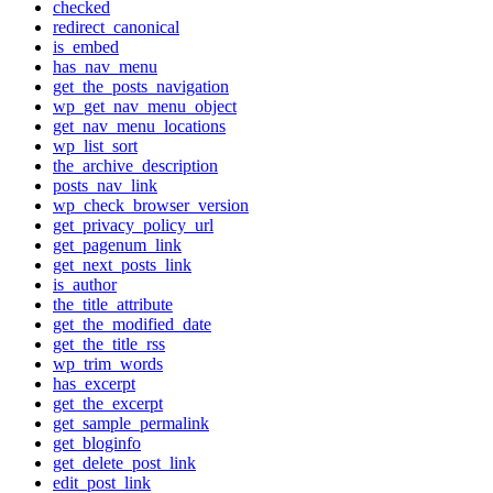
checked
redirect_canonical
is_embed
has_nav_menu
get_the_posts_navigation
wp_get_nav_menu_object
get_nav_menu_locations
wp_list_sort
the_archive_description
posts_nav_link
wp_check_browser_version
get_privacy_policy_url
get_pagenum_link
get_next_posts_link
is_author
the_title_attribute
get_the_modified_date
get_the_title_rss
wp_trim_words
has_excerpt
get_the_excerpt
get_sample_permalink
get_bloginfo
get_delete_post_link
edit_post_link