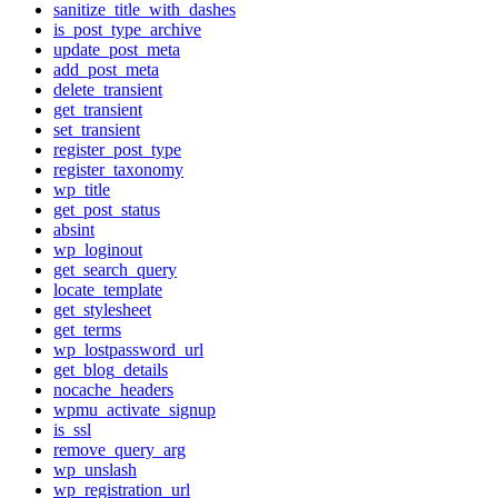
sanitize_title_with_dashes
is_post_type_archive
update_post_meta
add_post_meta
delete_transient
get_transient
set_transient
register_post_type
register_taxonomy
wp_title
get_post_status
absint
wp_loginout
get_search_query
locate_template
get_stylesheet
get_terms
wp_lostpassword_url
get_blog_details
nocache_headers
wpmu_activate_signup
is_ssl
remove_query_arg
wp_unslash
wp_registration_url