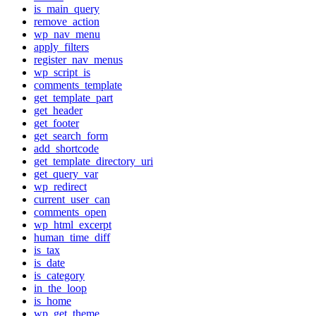
is_main_query
remove_action
wp_nav_menu
apply_filters
register_nav_menus
wp_script_is
comments_template
get_template_part
get_header
get_footer
get_search_form
add_shortcode
get_template_directory_uri
get_query_var
wp_redirect
current_user_can
comments_open
wp_html_excerpt
human_time_diff
is_tax
is_date
is_category
in_the_loop
is_home
wp_get_theme