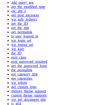
add_query_arg
get_the_modified_time
esc_attr_e
get_post_ancestors
wp_safe_redirect
get_the_ID
get_the_title
get_permalink
is_user_logged_in
wp_login_url
wp_logout_url
wp_kses
the_ID
post_class
post_password_required
get_the_password_form
the_permalink
get_category_link
get_categories
wp_robots
get_custom_logo
remove_theme_support
current_theme_supports
wp_get_document_title
is_404