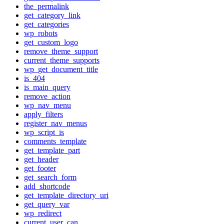
the_permalink
get_category_link
get_categories
wp_robots
get_custom_logo
remove_theme_support
current_theme_supports
wp_get_document_title
is_404
is_main_query
remove_action
wp_nav_menu
apply_filters
register_nav_menus
wp_script_is
comments_template
get_template_part
get_header
get_footer
get_search_form
add_shortcode
get_template_directory_uri
get_query_var
wp_redirect
current_user_can