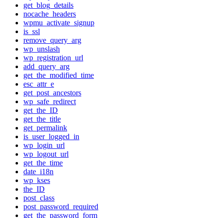
get_blog_details
nocache_headers
wpmu_activate_signup
is_ssl
remove_query_arg
wp_unslash
wp_registration_url
add_query_arg
get_the_modified_time
esc_attr_e
get_post_ancestors
wp_safe_redirect
get_the_ID
get_the_title
get_permalink
is_user_logged_in
wp_login_url
wp_logout_url
get_the_time
date_i18n
wp_kses
the_ID
post_class
post_password_required
get_the_password_form