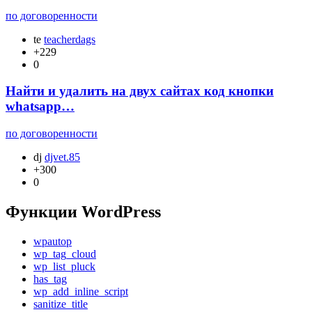
по договоренности
te
teacherdags
+229
0
Найти и удалить на двух сайтах код кнопки
whatsapp…
по договоренности
dj
djvet.85
+300
0
Функции WordPress
wpautop
wp_tag_cloud
wp_list_pluck
has_tag
wp_add_inline_script
sanitize_title