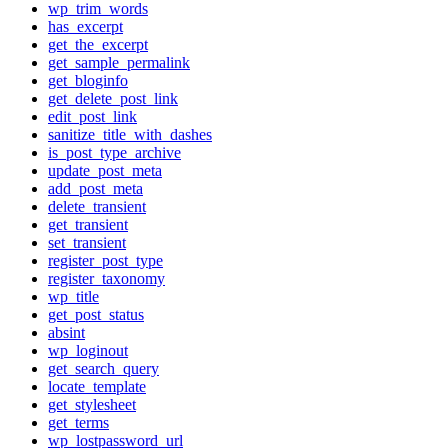
wp_trim_words
has_excerpt
get_the_excerpt
get_sample_permalink
get_bloginfo
get_delete_post_link
edit_post_link
sanitize_title_with_dashes
is_post_type_archive
update_post_meta
add_post_meta
delete_transient
get_transient
set_transient
register_post_type
register_taxonomy
wp_title
get_post_status
absint
wp_loginout
get_search_query
locate_template
get_stylesheet
get_terms
wp_lostpassword_url