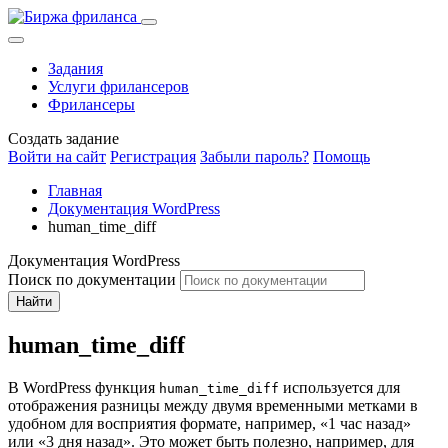
Задания
Услуги фрилансеров
Фрилансеры
Создать задание
Войти на сайт
Регистрация
Забыли пароль?
Помощь
Главная
Документация WordPress
human_time_diff
Документация WordPress
Поиск по документации
Найти
human_time_diff
В WordPress функция
используется для
human_time_diff
отображения разницы между двумя временными метками в
удобном для восприятия формате, например, «1 час назад»
или «3 дня назад». Это может быть полезно, например, для