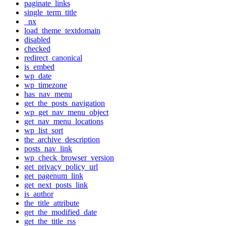
paginate_links
single_term_title
_nx
load_theme_textdomain
disabled
checked
redirect_canonical
is_embed
wp_date
wp_timezone
has_nav_menu
get_the_posts_navigation
wp_get_nav_menu_object
get_nav_menu_locations
wp_list_sort
the_archive_description
posts_nav_link
wp_check_browser_version
get_privacy_policy_url
get_pagenum_link
get_next_posts_link
is_author
the_title_attribute
get_the_modified_date
get_the_title_rss