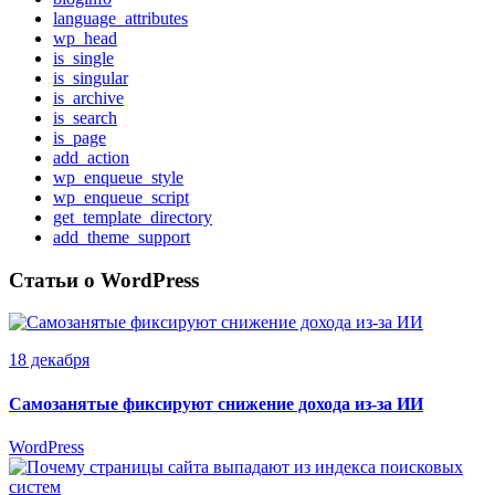
language_attributes
wp_head
is_single
is_singular
is_archive
is_search
is_page
add_action
wp_enqueue_style
wp_enqueue_script
get_template_directory
add_theme_support
Статьи о WordPress
18 декабря
Самозанятые фиксируют снижение дохода из-за ИИ
WordPress