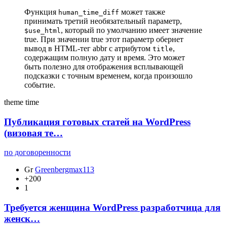
Функция
может также
human_time_diff
принимать третий необязательный параметр,
, который по умолчанию имеет значение
$use_html
true. При значении true этот параметр обернет
вывод в HTML-тег abbr с атрибутом
,
title
содержащим полную дату и время. Это может
быть полезно для отображения всплывающей
подсказки с точным временем, когда произошло
событие.
theme
time
Публикация готовых статей на WordPress
(визовая те…
по договоренности
Gr
Greenbergmax113
+200
1
Требуется женщина WordPress разработчица для
женск…