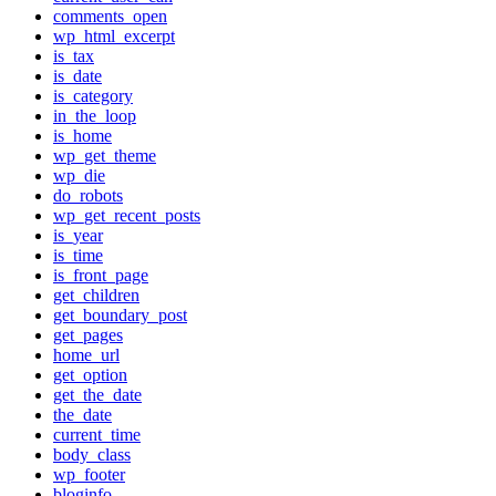
comments_open
wp_html_excerpt
is_tax
is_date
is_category
in_the_loop
is_home
wp_get_theme
wp_die
do_robots
wp_get_recent_posts
is_year
is_time
is_front_page
get_children
get_boundary_post
get_pages
home_url
get_option
get_the_date
the_date
current_time
body_class
wp_footer
bloginfo