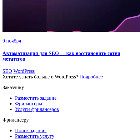
9 ноября
Автоматизация для SEO — как восстановить сотни
метатегов
SEO
WordPress
Хотите узнать больше о WordPress?
Подробнее
Заказчику
Разместить задание
Фрилансеры
Услуги фрилансеров
Фрилансеру
Поиск задания
Разместить услугу