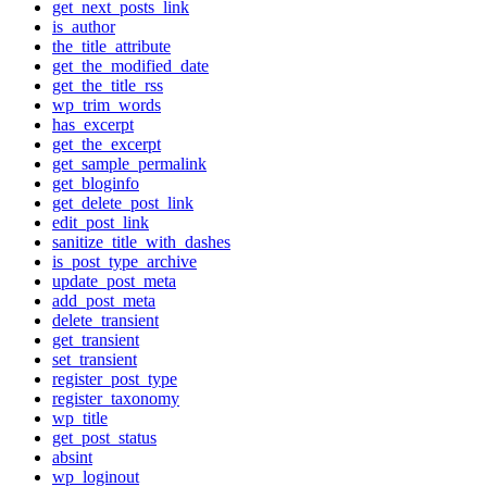
get_next_posts_link
is_author
the_title_attribute
get_the_modified_date
get_the_title_rss
wp_trim_words
has_excerpt
get_the_excerpt
get_sample_permalink
get_bloginfo
get_delete_post_link
edit_post_link
sanitize_title_with_dashes
is_post_type_archive
update_post_meta
add_post_meta
delete_transient
get_transient
set_transient
register_post_type
register_taxonomy
wp_title
get_post_status
absint
wp_loginout