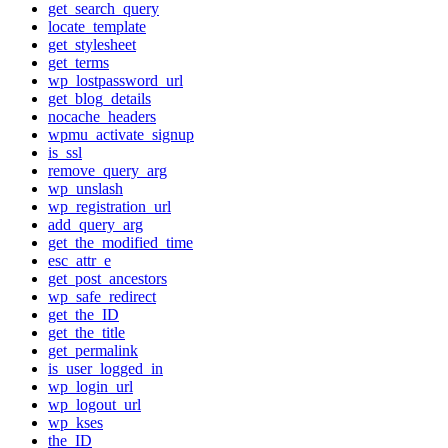
get_search_query
locate_template
get_stylesheet
get_terms
wp_lostpassword_url
get_blog_details
nocache_headers
wpmu_activate_signup
is_ssl
remove_query_arg
wp_unslash
wp_registration_url
add_query_arg
get_the_modified_time
esc_attr_e
get_post_ancestors
wp_safe_redirect
get_the_ID
get_the_title
get_permalink
is_user_logged_in
wp_login_url
wp_logout_url
wp_kses
the_ID