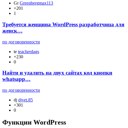
Gr
Greenbergmax113
+201
1
Требуется женщина WordPress разработчица для
женск…
по договоренности
te
teacherdags
+230
0
Найти и удалить на двух сайтах код кнопки
whatsapp…
по договоренности
dj
djvet.85
+301
0
Функции WordPress