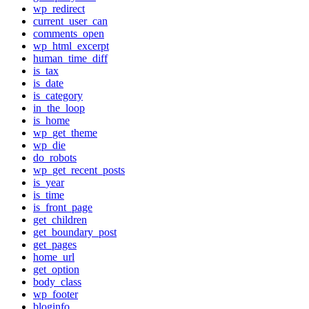
wp_redirect
current_user_can
comments_open
wp_html_excerpt
human_time_diff
is_tax
is_date
is_category
in_the_loop
is_home
wp_get_theme
wp_die
do_robots
wp_get_recent_posts
is_year
is_time
is_front_page
get_children
get_boundary_post
get_pages
home_url
get_option
body_class
wp_footer
bloginfo