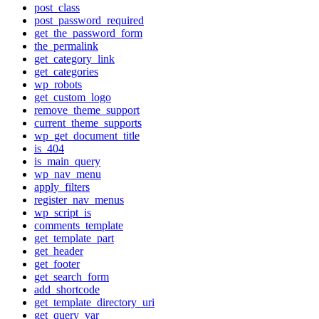
post_class
post_password_required
get_the_password_form
the_permalink
get_category_link
get_categories
wp_robots
get_custom_logo
remove_theme_support
current_theme_supports
wp_get_document_title
is_404
is_main_query
wp_nav_menu
apply_filters
register_nav_menus
wp_script_is
comments_template
get_template_part
get_header
get_footer
get_search_form
add_shortcode
get_template_directory_uri
get_query_var