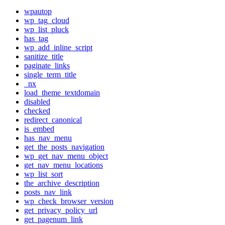
wpautop
wp_tag_cloud
wp_list_pluck
has_tag
wp_add_inline_script
sanitize_title
paginate_links
single_term_title
_nx
load_theme_textdomain
disabled
checked
redirect_canonical
is_embed
has_nav_menu
get_the_posts_navigation
wp_get_nav_menu_object
get_nav_menu_locations
wp_list_sort
the_archive_description
posts_nav_link
wp_check_browser_version
get_privacy_policy_url
get_pagenum_link