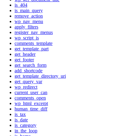
is_404
is_main_query
remove_action
wp_nav_menu
apply_filters
register_nav_menus
wp_script_is
comments_template
get_template_part
get_header
get_footer
get_search_form
add_shortcode
get_template_directory_uri
get_query_var
wp_redirect
current_user_can
comments_open
wp_html_excerpt
human_time_diff
is_tax
is_date
is_category
in_the_loop