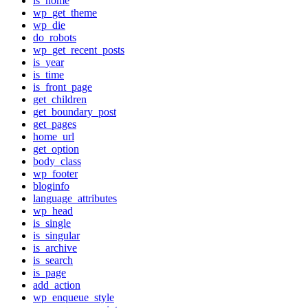
is_home
wp_get_theme
wp_die
do_robots
wp_get_recent_posts
is_year
is_time
is_front_page
get_children
get_boundary_post
get_pages
home_url
get_option
body_class
wp_footer
bloginfo
language_attributes
wp_head
is_single
is_singular
is_archive
is_search
is_page
add_action
wp_enqueue_style