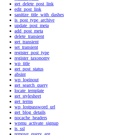
get_delete_post_link
edit_post_link
sanitize_title_with_dashes
is_post_type_archive
update_post_meta
add_post_meta
delete_transient
get_transient
set_transient
register_post_type
register_taxonomy
wp_title
get_post_status
absint
wp_loginout
get_search_query
locate_template
get_stylesheet
get_terms
wp_lostpassword_url
get_blog_details
nocache_headers
wpmu_activate_signup
is_ssl
remove_query_arg