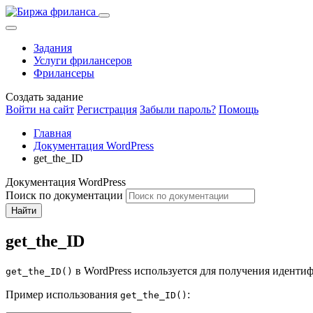
Задания
Услуги фрилансеров
Фрилансеры
Создать задание
Войти на сайт
Регистрация
Забыли пароль?
Помощь
Главная
Документация WordPress
get_the_ID
Документация WordPress
Поиск по документации
Найти
get_the_ID
в WordPress используется для получения идентифи
get_the_ID()
Пример использования
:
get_the_ID()