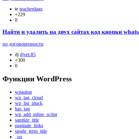
te
teacherdags
+229
0
Найти и удалить на двух сайтах код кнопки wha
по договоренности
dj
djvet.85
+300
0
Функции WordPress
wpautop
wp_tag_cloud
wp_list_pluck
has_tag
wp_add_inline_script
sanitize_title
paginate_links
single_term_title
_nx