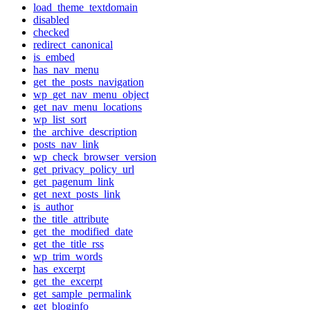
load_theme_textdomain
disabled
checked
redirect_canonical
is_embed
has_nav_menu
get_the_posts_navigation
wp_get_nav_menu_object
get_nav_menu_locations
wp_list_sort
the_archive_description
posts_nav_link
wp_check_browser_version
get_privacy_policy_url
get_pagenum_link
get_next_posts_link
is_author
the_title_attribute
get_the_modified_date
get_the_title_rss
wp_trim_words
has_excerpt
get_the_excerpt
get_sample_permalink
get_bloginfo