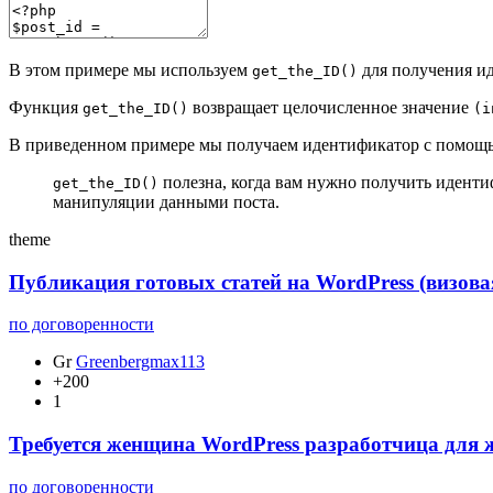
В этом примере мы используем
для получения ид
get_the_ID()
Функция
возвращает целочисленное значение
get_the_ID()
(i
В приведенном примере мы получаем идентификатор с помо
полезна, когда вам нужно получить идентиф
get_the_ID()
манипуляции данными поста.
theme
Публикация готовых статей на WordPress (визов
по договоренности
Gr
Greenbergmax113
+200
1
Требуется женщина WordPress разработчица для
по договоренности