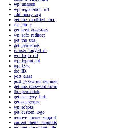
wp_unslash
wp_registration_url
add_query_arg
get_the_modified_time
esc_attr_e
get_post_ancestors
wp_safe_redirect
get_the_title
get_permalink
is_user_logged_in
wp_login_url
wp_logout_url
wp_kses
the_ID
post_class
post_password_required
get_the_password_form
the_permalink
get_category_link
get_categories
wp_robots
get_custom_logo
remove_theme_support
current_theme_supports
wp_get_document_title