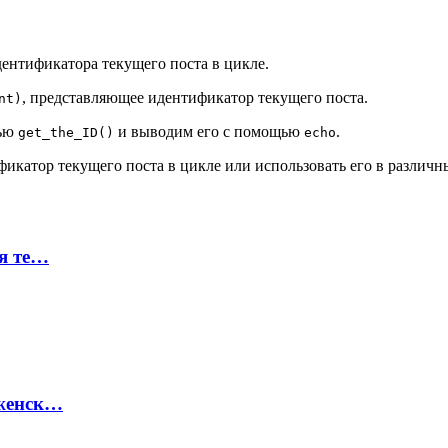
ентификатора текущего поста в цикле.
, представляющее идентификатор текущего поста.
nt)
щью
и выводим его с помощью
.
get_the_ID()
echo
икатор текущего поста в цикле или использовать его в различн
ая те…
 женск…