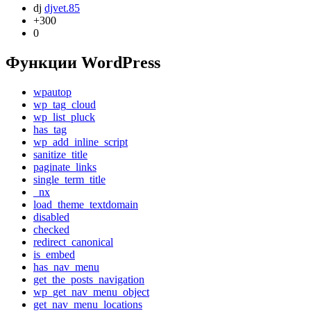
dj
djvet.85
+300
0
Функции WordPress
wpautop
wp_tag_cloud
wp_list_pluck
has_tag
wp_add_inline_script
sanitize_title
paginate_links
single_term_title
_nx
load_theme_textdomain
disabled
checked
redirect_canonical
is_embed
has_nav_menu
get_the_posts_navigation
wp_get_nav_menu_object
get_nav_menu_locations