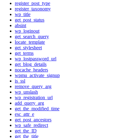
register_post_type
register_taxonomy
wp_title
get_post_status
absint
wp_loginout
get_search_query
locate_template
get_stylesheet
get_terms
wp_lostpassword_url
get_blog_details
nocache_headers
wpmu_activate_signup
is_ssl
remove_query_arg
wp_unslash
wp_registration_url
add_query_arg
get_the_modified_time
esc_attr_e
get_post_ancestors
wp_safe_redirect
get_the_ID
get_the_title