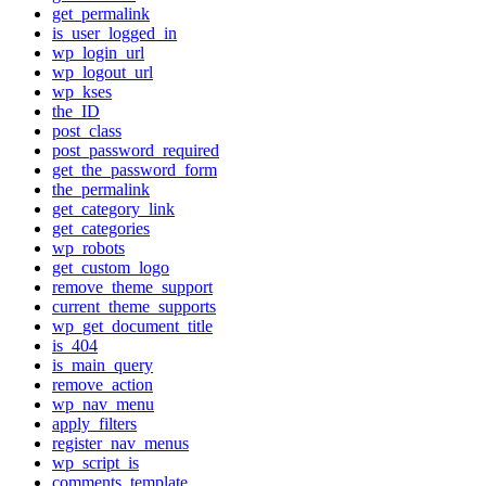
get_permalink
is_user_logged_in
wp_login_url
wp_logout_url
wp_kses
the_ID
post_class
post_password_required
get_the_password_form
the_permalink
get_category_link
get_categories
wp_robots
get_custom_logo
remove_theme_support
current_theme_supports
wp_get_document_title
is_404
is_main_query
remove_action
wp_nav_menu
apply_filters
register_nav_menus
wp_script_is
comments_template