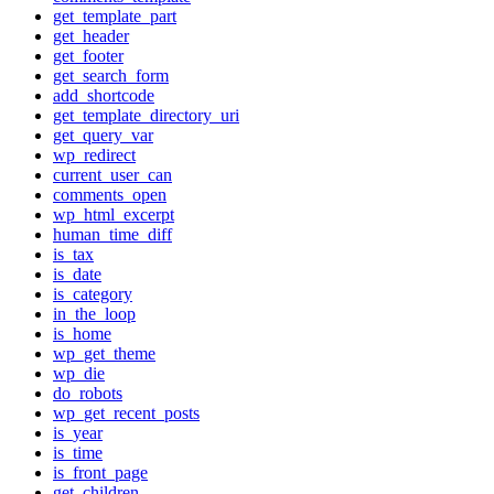
get_template_part
get_header
get_footer
get_search_form
add_shortcode
get_template_directory_uri
get_query_var
wp_redirect
current_user_can
comments_open
wp_html_excerpt
human_time_diff
is_tax
is_date
is_category
in_the_loop
is_home
wp_get_theme
wp_die
do_robots
wp_get_recent_posts
is_year
is_time
is_front_page
get_children