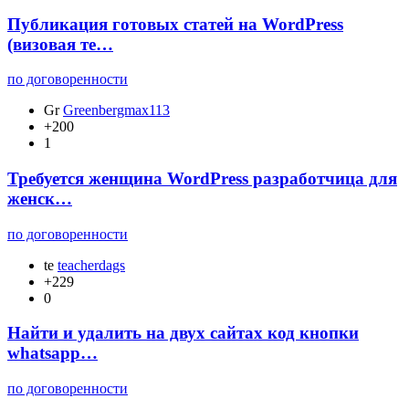
Публикация готовых статей на WordPress
(визовая те…
по договоренности
Gr
Greenbergmax113
+200
1
Требуется женщина WordPress разработчица для
женск…
по договоренности
te
teacherdags
+229
0
Найти и удалить на двух сайтах код кнопки
whatsapp…
по договоренности