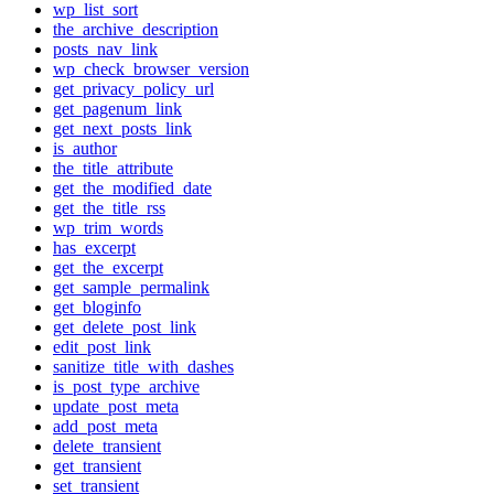
wp_list_sort
the_archive_description
posts_nav_link
wp_check_browser_version
get_privacy_policy_url
get_pagenum_link
get_next_posts_link
is_author
the_title_attribute
get_the_modified_date
get_the_title_rss
wp_trim_words
has_excerpt
get_the_excerpt
get_sample_permalink
get_bloginfo
get_delete_post_link
edit_post_link
sanitize_title_with_dashes
is_post_type_archive
update_post_meta
add_post_meta
delete_transient
get_transient
set_transient