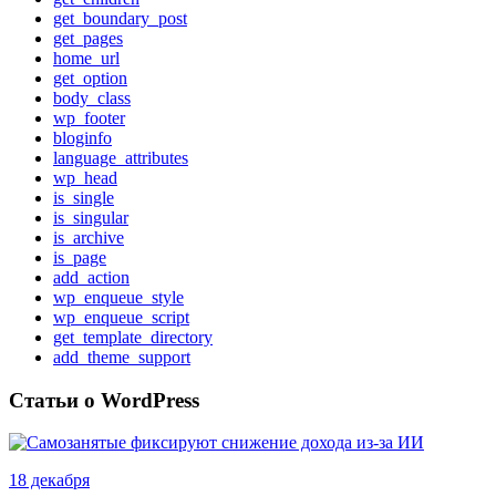
get_boundary_post
get_pages
home_url
get_option
body_class
wp_footer
bloginfo
language_attributes
wp_head
is_single
is_singular
is_archive
is_page
add_action
wp_enqueue_style
wp_enqueue_script
get_template_directory
add_theme_support
Статьи о WordPress
18 декабря