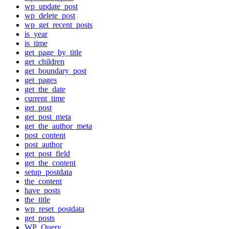
wp_update_post
wp_delete_post
wp_get_recent_posts
is_year
is_time
get_page_by_title
get_children
get_boundary_post
get_pages
get_the_date
current_time
get_post
get_post_meta
get_the_author_meta
post_content
post_author
get_post_field
get_the_content
setup_postdata
the_content
have_posts
the_title
wp_reset_postdata
get_posts
WP_Query