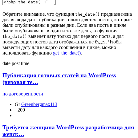
Обратите внимание, что функция
предназначена
the_date()
для вывода даты публикации только для тех постов, которые
были опубликованы в разные дни. Если два поста в цикле
были опубликованы в один и тот же день, то функция
выведет дату только для первого поста, а для
the_date()
последующих постов дата отображаться не будет. Чтобы
вывести дату для каждого сообщения в цикле, можно
использовать функцию
get_the_date()
.
date
post
time
Публикация готовых статей на WordPress
(визовая те…
по договоренности
Gr
Greenbergmax113
+200
1
Требуется женщина WordPress разработчица для
женск…