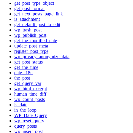
get_post_type_object
get_post_format
get_next_posts_page_link
is_attachment
get_default_post_to_edit
wp_trash_post
wp_publish_post
get_the_modified_date
update_post_meta
register_post_type
wp_privacy_anonymize_data
get_post_status
get_the_time
date_i18n
the_post
get_query_var
wp_html_excerpt
human_time_diff
wp_count_posts
is_date
in_the_loop
WP_Date_Query
wp_reset_query
query_posts
wp_insert_post