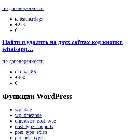
по договоренности
te
teacherdags
+229
0
Найти и удалить на двух сайтах код кнопки
whatsapp…
по договоренности
dj
djvet.85
+300
0
Функции WordPress
wp_date
wp_timezone
unregister_post_type
post_type_supports
post_type_exists
get_post_types