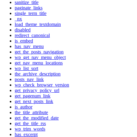
sanitize_title
paginate_links
single_term_title
_nx
load_theme_textdomain
disabled
redirect_canonical
is_embed
has_nav_menu
get_the_posts_navigation
wp_get_nav_menu_object
get_nav_menu_locations
wp_list_sort
the_archive_description
posts_nav_link
wp_check_browser_version
get_privacy_policy_url
get_pagenum_link
get_next_posts_link
is_author
the_title_attribute
get_the_modified_date
get_the_title_rss
wp_trim_words
has_excerpt