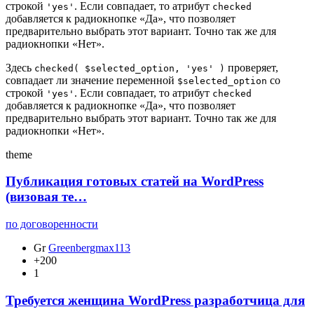
строкой
. Если совпадает, то атрибут
'yes'
checked
добавляется к радиокнопке «Да», что позволяет
предварительно выбрать этот вариант. Точно так же для
радиокнопки «Нет».
Здесь
проверяет,
checked( $selected_option, 'yes' )
совпадает ли значение переменной
со
$selected_option
строкой
. Если совпадает, то атрибут
'yes'
checked
добавляется к радиокнопке «Да», что позволяет
предварительно выбрать этот вариант. Точно так же для
радиокнопки «Нет».
theme
Публикация готовых статей на WordPress
(визовая те…
по договоренности
Gr
Greenbergmax113
+200
1
Требуется женщина WordPress разработчица для