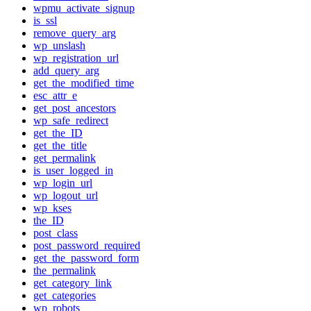
wpmu_activate_signup
is_ssl
remove_query_arg
wp_unslash
wp_registration_url
add_query_arg
get_the_modified_time
esc_attr_e
get_post_ancestors
wp_safe_redirect
get_the_ID
get_the_title
get_permalink
is_user_logged_in
wp_login_url
wp_logout_url
wp_kses
the_ID
post_class
post_password_required
get_the_password_form
the_permalink
get_category_link
get_categories
wp_robots