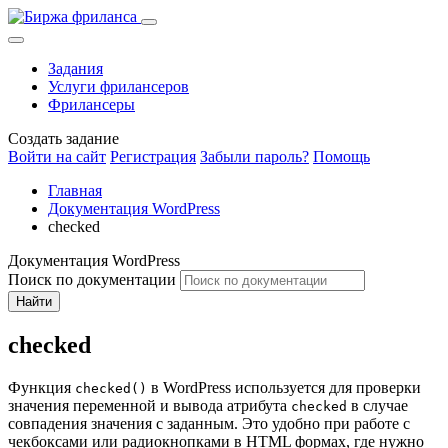
Задания
Услуги фрилансеров
Фрилансеры
Создать задание
Войти на сайт
Регистрация
Забыли пароль?
Помощь
Главная
Документация WordPress
checked
Документация WordPress
Поиск по документации
Найти
checked
Функция
в WordPress используется для проверки
checked()
значения переменной и вывода атрибута
в случае
checked
совпадения значения с заданным. Это удобно при работе с
чекбоксами или радиокнопками в HTML формах, где нужно