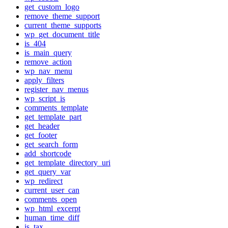
get_custom_logo
remove_theme_support
current_theme_supports
wp_get_document_title
is_404
is_main_query
remove_action
wp_nav_menu
apply_filters
register_nav_menus
wp_script_is
comments_template
get_template_part
get_header
get_footer
get_search_form
add_shortcode
get_template_directory_uri
get_query_var
wp_redirect
current_user_can
comments_open
wp_html_excerpt
human_time_diff
is_tax