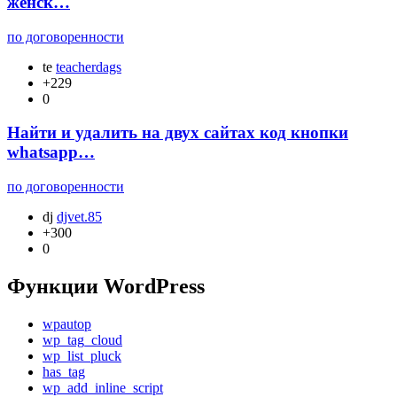
женск…
по договоренности
te
teacherdags
+229
0
Найти и удалить на двух сайтах код кнопки
whatsapp…
по договоренности
dj
djvet.85
+300
0
Функции WordPress
wpautop
wp_tag_cloud
wp_list_pluck
has_tag
wp_add_inline_script