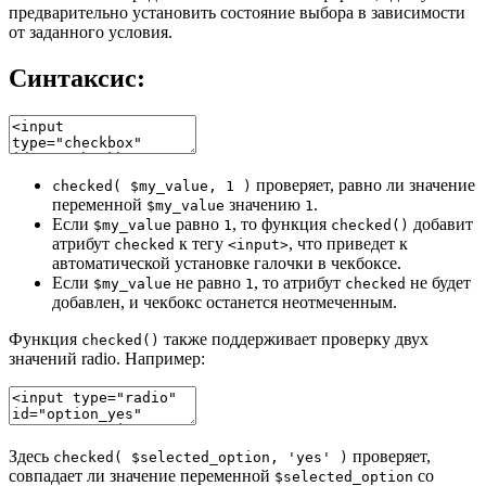
предварительно установить состояние выбора в зависимости
от заданного условия.
Синтаксис:
проверяет, равно ли значение
checked( $my_value, 1 )
переменной
значению
.
$my_value
1
Если
равно
, то функция
добавит
$my_value
1
checked()
атрибут
к тегу
, что приведет к
checked
<input>
автоматической установке галочки в чекбоксе.
Если
не равно
, то атрибут
не будет
$my_value
1
checked
добавлен, и чекбокс останется неотмеченным.
Функция
также поддерживает проверку двух
checked()
значений radio. Например:
Здесь
проверяет,
checked( $selected_option, 'yes' )
совпадает ли значение переменной
со
$selected_option