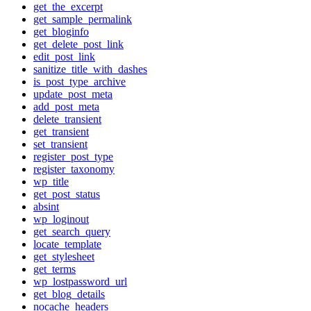
get_the_excerpt
get_sample_permalink
get_bloginfo
get_delete_post_link
edit_post_link
sanitize_title_with_dashes
is_post_type_archive
update_post_meta
add_post_meta
delete_transient
get_transient
set_transient
register_post_type
register_taxonomy
wp_title
get_post_status
absint
wp_loginout
get_search_query
locate_template
get_stylesheet
get_terms
wp_lostpassword_url
get_blog_details
nocache_headers