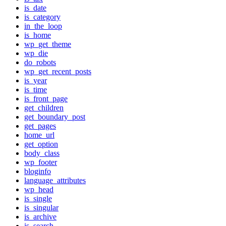
is_date
is_category
in_the_loop
is_home
wp_get_theme
wp_die
do_robots
wp_get_recent_posts
is_year
is_time
is_front_page
get_children
get_boundary_post
get_pages
home_url
get_option
body_class
wp_footer
bloginfo
language_attributes
wp_head
is_single
is_singular
is_archive
is_search