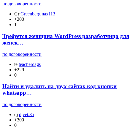
по договоренности
Gr
Greenbergmax113
+200
1
Требуется женщина WordPress разработчица для
женск…
по договоренности
te
teacherdags
+229
0
Найти и удалить на двух сайтах код кнопки
whatsapp…
по договоренности
dj
djvet.85
+300
0