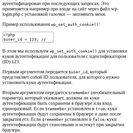
аутентифицирован при последующих запросах. Это
применяется например при входе на сайт через файл wp-
login.php с установкой галочки — запомнить меня.
Пример использования
:
wp_set_auth_cookie()
В этом мы используем
для установки
wp_set_auth_cookie()
куков аутентификации для пользователя с идентификатором
(ID) 123.
Первым аргументом передается
, который
$user_id
представляет собой ID пользователя, для которого нужно
установить куки аутентификации.
Вторым аргументом передается
(необязательный
$remember
параметр), который указывает, должны ли куки
аутентификации быть сохранены в браузере или вход
единоразовый. Если
установлен в
, куки
$remember
true
аутентификации будут сохранены в браузере и даже после
закрытия егл. Если
установлен в
, куки
$remember
false
аутентификации будут сеансовыми и истекут при закрытии
браузера.