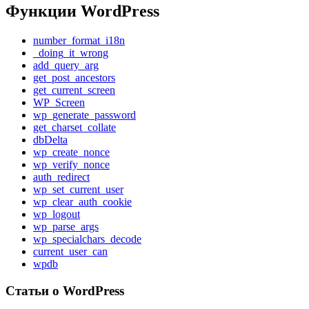
Функции WordPress
number_format_i18n
_doing_it_wrong
add_query_arg
get_post_ancestors
get_current_screen
WP_Screen
wp_generate_password
get_charset_collate
dbDelta
wp_create_nonce
wp_verify_nonce
auth_redirect
wp_set_current_user
wp_clear_auth_cookie
wp_logout
wp_parse_args
wp_specialchars_decode
current_user_can
wpdb
Статьи о WordPress