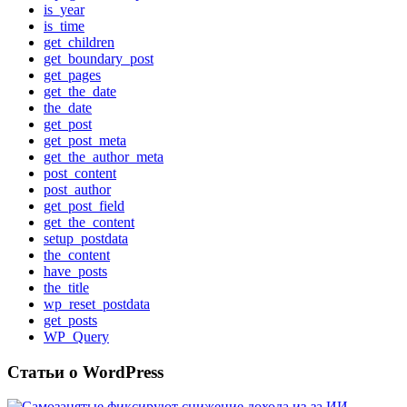
is_year
is_time
get_children
get_boundary_post
get_pages
get_the_date
the_date
get_post
get_post_meta
get_the_author_meta
post_content
post_author
get_post_field
get_the_content
setup_postdata
the_content
have_posts
the_title
wp_reset_postdata
get_posts
WP_Query
Статьи о WordPress