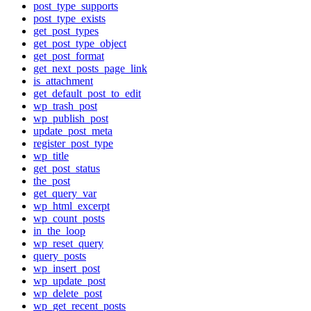
post_type_supports
post_type_exists
get_post_types
get_post_type_object
get_post_format
get_next_posts_page_link
is_attachment
get_default_post_to_edit
wp_trash_post
wp_publish_post
update_post_meta
register_post_type
wp_title
get_post_status
the_post
get_query_var
wp_html_excerpt
wp_count_posts
in_the_loop
wp_reset_query
query_posts
wp_insert_post
wp_update_post
wp_delete_post
wp_get_recent_posts