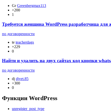
Gr
Greenbergmax113
+200
1
Требуется женщина WordPress разработчица для
по договоренности
te
teacherdags
+229
0
Найти и удалить на двух сайтах код кнопки wha
по договоренности
dj
djvet.85
+300
0
Функции WordPress
unregister_post_type