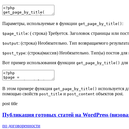
Параметры, используемые в функции
:
get_page_by_title()
: ( строка) Требуется. Заголовок страницы или по
$page_title
: (строка) Необязательно. Тип возвращаемого результа
$output
: (строка|массив) Необязательно. Тип(ы) постов дл
$post_type
Вот пример использования функции
для 
get_page_by_title()
В этом примере функция
используется дл
get_page_by_title()
помощью свойств
и
объектов post.
post_title
post_content
post
title
Публикация готовых статей на WordPress (визов
по договоренности