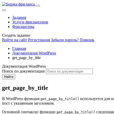
Задания
Услуги фрилансеров
Фрилансеры
Создать задание
Войти на сайт
Регистрация
Забыли пароль?
Помощь
Главная
Документация WordPress
get_page_by_title
Документация WordPress
Поиск по документации
Найти
get_page_by_title
В WordPress функция
используется для п
get_page_by_title()
пост с указанным заголовком.
Основной синтаксис функции
следующи
get_page_by_title()