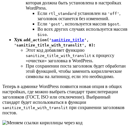
которая должна быть установлена в настройках
WordPress.
Если
установлен на
,
rtl_standard
'off'
заголовок останется без изменений.
Если
, используется массив
.
'gost'
$gost
Во всех других случаях используется массив
.
$iso
Хук
add_action('
sanitize_title
',
:
'sanitize_title_with_translit', 0)
Этот код добавляет функцию
к процессу
sanitize_title_with_translit
«очистки» заголовка в WordPress.
При сохранении поста заголовок будет обработан
этой функцией, чтобы заменить кириллические
символы на латиницу, если это необходимо.
Теперь в админке WordPress появится новая опция в общих
настройках, где можно выбрать стандарт транслитерации
заголовков (ГОСТ, ISO или отключение). Выбранный
стандарт будет использоваться в функции
при сохранении заголовков
sanitize_title_with_translit
постов.