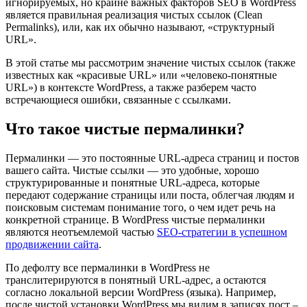
игнорируемых, но крайне важных факторов SEO в WordPress
является правильная реализация чистых ссылок (Clean
Permalinks), или, как их обычно называют, «структурный
URL».
В этой статье мы рассмотрим значение чистых ссылок (также
известных как «красивые URL» или «человеко-понятные
URL») в контексте WordPress, а также разберем часто
встречающиеся ошибки, связанные с ссылками.
Что такое чистые пермалинки?
Пермалинки — это постоянные URL-адреса страниц и постов
вашего сайта. Чистые ссылки — это удобные, хорошо
структурированные и понятные URL-адреса, которые
передают содержание страницы или поста, облегчая людям и
поисковым системам понимание того, о чем идет речь на
конкретной странице. В WordPress чистые пермалинки
являются неотъемлемой частью
SEO-стратегии в успешном
продвижении сайта
.
По дефолту все пермалинки в WordPress не
транслитерируются в понятный URL-адрес, а остаются
согласно локальной версии WordPress (языка). Например,
после чистой установки WordPress мы видим в записях пост –