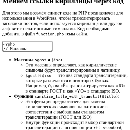
Меняем ссылки кириллицы через код
Для этого мы возьмём снипет кода на PHP предназначен для
использования в WordPress, чтобы транслитерировать
заголовки постов, если используется кириллица или другой
алфавит с нелатинскими символами. Код необходимо
добавить в файл
темы сайта.
function.php
Массивы
и
:
$gost
$iso
Эти массивы определяют, как кириллические
символы будут транслитерированы в латиницу.
и
— это два стандарта транслитерации,
$gost
$iso
которые различаются в некоторых буквах.
Например, буква «Ё» транслитерируется как «JO»
в стандарте ГОСТ и как «YO» в стандарте ISO.
Функция
:
sanitize_title_with_translit($title)
Эта функция предназначена для замены
кириллических символов на латинские в
соответствии с выбранным стандартом
транслитерации (ГОСТ или ISO).
Внутри функции происходит выбор стандартной
транслитерации на основе опции
,
rtl_standard