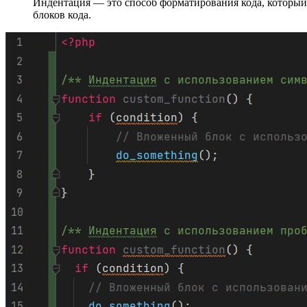
Индентация — это способ форматирования кода, который 
блоков кода.