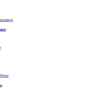
нсе
s