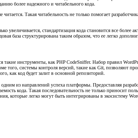
анию более надежного и читабельного кода.
тается. Такая читабельность не только помогает разработчикам
лько увеличивается, стандартизация кода становится все более а
довая база структурирована таким образом, что ее легко дополн
 такие инструменты, как PHP CodeSniffer. Набор правил WordPre
ме того, системы контроля версий, такие как Git, позволяют пр
го, как код будет залит в основной репозиторий.
я одним из направлений успеха платформы. Предоставляя разра
емость кода. Такая последовательность не только приносит поль
ния, которые легко могут быть интегрированы в экосистему Word