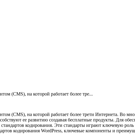
том (CMS), на которой работает более тре...
нтом (CMS), на которой работает более трети Интернета. Во мн
особствуют ее развитию создавая бесплатные продукты. Для обе
ор стандартов кодирования. Эти стандарты играют ключевую рол
ндартов кодирования WordPress, ключевые компоненты и преимуще