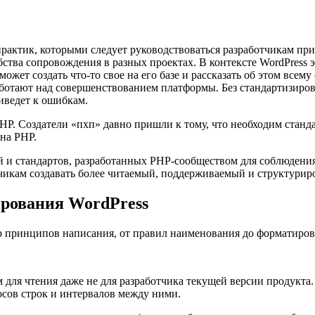
актик, которыми следует руководствоваться разработчикам при
ства сопровождения в разных проектах. В контексте WordPress э
жет создать что-то свое на его базе и рассказать об этом всем
ботают над совершенствованием платформы. Без стандартизирова
риведет к ошибкам.
HP. Создатели «пхп» давно пришли к тому, что необходим станд
на PHP.
й и стандартов, разработанных PHP-сообществом для соблюдения
икам создавать более читаемый, поддерживаемый и структурир
рования WordPress
 принципов написания, от правил наименования до форматирова
для чтения даже не для разработчика текущей версии продукта
осов строк и интервалов между ними.