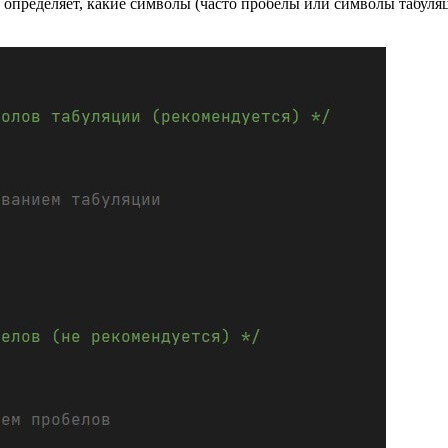
определяет, какие символы (часто пробелы или символы табуляц