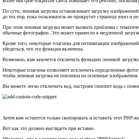
Более быстрое открытие сайта повышает его рейтинг, посколь
По сути, ленивая загрузка останавливает загрузку изображений
до тех пор, пока пользователь не прокрутит страницу вниз и не
При этом ленивая загрузка может вызвать проблемы с тематич
обычные фотографии. Это может привести к медленной загруз
Кроме того, некоторые плагины для оптимизации изображений
убедиться, что эта функция включена.
Возможно, вам захочется отключить функцию ленивой загрузки
Некоторые плагины позволяют исключить определенные фотогра
чтобы ленивая загрузка не повлияла на основные изображения.
Вы можете легко отключить код, настроив сниппет кода с помо
Затем вам останется только скопировать и вставить этот PHP-к
Вот как это должно выглядеть при вставке.
Убедитесь, что в качестве типа кода выбран ‘PHP Snippet’.