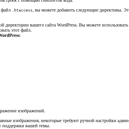
 настроек с помощью сниппетов кода.
з файл
, вы можете добавить следующие директивы. Эт
.htaccess
вой директории вашего сайта WordPress. Вы можете использовать 
вать этот файл.
WordPress
:
бражение изображений.
авные изображения, некоторые требуют ручной настройки админ
у поддержки вашей темы.