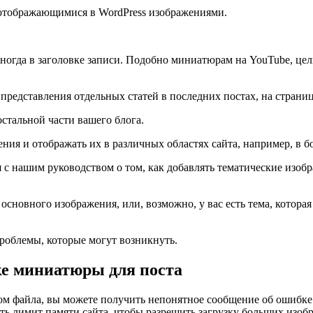
е отображающимися в WordPress изображениями.
иногда в заголовке записи. Подобно миниатюрам на YouTube, це
.
представления отдельных статей в последних постах, на страниц
стальной части вашего блога.
ния и отображать их в различных областях сайта, например, в б
я с нашим руководством о том, как добавлять тематические изо
сновного изображения, или, возможно, у вас есть тема, которая
проблемы, которые могут возникнуть.
е миниатюры для поста
ом файла, вы можете получить непонятное сообщение об ошибке 
ь лимит памяти сайта, чтобы разрешить загрузку больших изобр