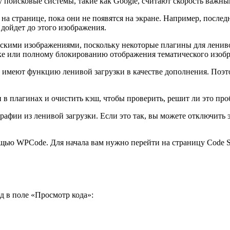
ку поисковые системы, такие как Google, считают скорость важн
 на странице, пока они не появятся на экране. Например, послед
 дойдет до этого изображения.
ескими изображениями, поскольку некоторые плагины для ленив
ке или полному блокированию отображения тематического изоб
 имеют функцию ленивой загрузки в качестве дополнения. Поэт
 в плагинах и очистить кэш, чтобы проверить, решит ли это пр
фии из ленивой загрузки. Если это так, вы можете отключить э
щью WPCode. Для начала вам нужно перейти на страницу Code Sni
од в поле «Просмотр кода»: