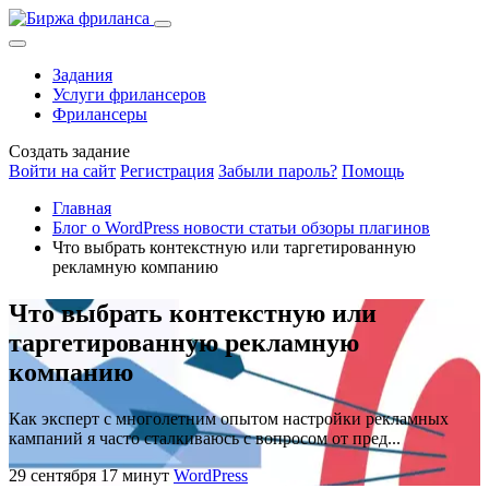
Задания
Услуги фрилансеров
Фрилансеры
Создать задание
Войти на сайт
Регистрация
Забыли пароль?
Помощь
Главная
Блог о WordPress новости статьи обзоры плагинов
Что выбрать контекстную или таргетированную
рекламную компанию
Что выбрать контекстную или
таргетированную рекламную
компанию
Как эксперт с многолетним опытом настройки рекламных
кампаний я часто сталкиваюсь с вопросом от пред...
29 сентября
17 минут
WordPress