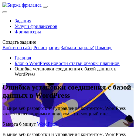
Задания
Услуги фрилансеров
Фрилансеры
Создать задание
Войти на сайт
Регистрация
Забыли пароль?
Помощь
Главная
Блог о WordPress новости статьи обзоры плагинов
Ошибка установки соединения с базой данных в
WordPress
Ошибка установки соединения с базой
данных в WordPress
В мире веб-разработки и управления контентом, WordPress
является неоспоримым лидером. Это мощный инс...
5 марта
6 минут
WordPress
В мире веб-разработки и управления контентом, WordPress