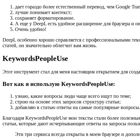
дает гораздо более естественный перевод, чем Google Trans
лучше понимает контекст;
сохраняет форматирование.
А еще у DeepL есть удобное расширение для браузера и он
Очень удобно!
DeepL особенно хорошо справляется с профессиональными тек
статей, он значительно облегчит вам жизнь.
KeywordsPeopleUse
Этот инструмент стал для меня настоящим открытием для созда
Вот как я использую KeywordsPeopleUse:
узнаю, какие вопросы люди чаще всего ищут по теме;
строю на основе этих запросов структуру статьи;
добавляю в статью ответы на самые популярные вопросы
Благодаря KeywordsPeopleUse мои тексты стали более полезны
статьи, которые дают исчерпывающие ответы на запросы польз
Эти три сервиса всегда открыты в моем браузере и допо