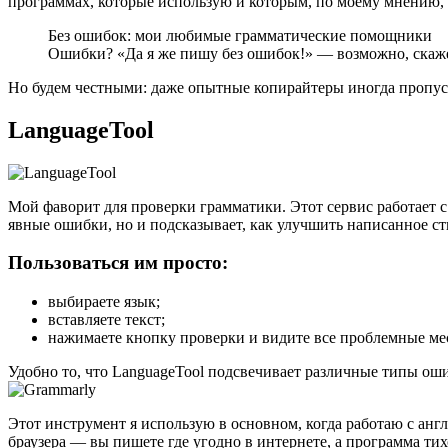
программах, которые использую и которым, по моему мнению, м
Без ошибок: мои любимые грамматические помощники
Ошибки? «Да я же пишу без ошибок!» — возможно, скаже
Но будем честными: даже опытные копирайтеры иногда пропуска
LanguageTool
Мой фаворит для проверки грамматики. Этот сервис работает с 
явные ошибки, но и подсказывает, как улучшить написанное с
Пользоваться им просто:
выбираете язык;
вставляете текст;
нажимаете кнопку проверки и видите все проблемные мес
Удобно то, что LanguageTool подсвечивает различные типы оши
Этот инструмент я использую в основном, когда работаю с анг
браузера — вы пишете где угодно в интернете, а программа тих