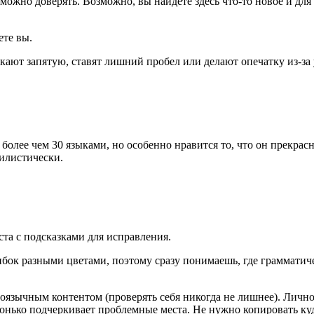
ожно доверять. Возможно, вы найдете здесь что-то новое и для 
те вы.
ют запятую, ставят лишний пробел или делают опечатку из-за у
более чем 30 языками, но особенно нравится то, что он прекрас
тилистически.
та с подсказками для исправления.
бок разными цветами, поэтому сразу понимаешь, где грамматиче
лоязычным контентом (проверять себя никогда не лишнее). Лично
онько подчеркивает проблемные места. Не нужно копировать куда