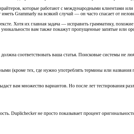
пирайтеров, которые работают с международными клиентами или
т иметь Grammarly на всякий случай — он часто спасает от нелов
ксте. Хотя их главная задача — исправить грамматику, похожие 
ке уникальности вам также покажут пропущенные запятые или о
 должна соответствовать ваша статья. Поисковые системы не л
ными (кроме тех, где нужно употреблять термины или названия п
ыдаст вам множество вариантов. Но после лет тестирования разл
ость. Duplichecker не просто показывает процент оригинальност