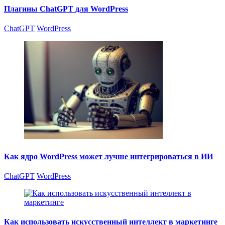
Плагины ChatGPT для WordPress
ChatGPT
WordPress
Как ядро WordPress может лучше интегрироваться в ИИ
ChatGPT
WordPress
Как использовать искусственный интеллект в маркетинге