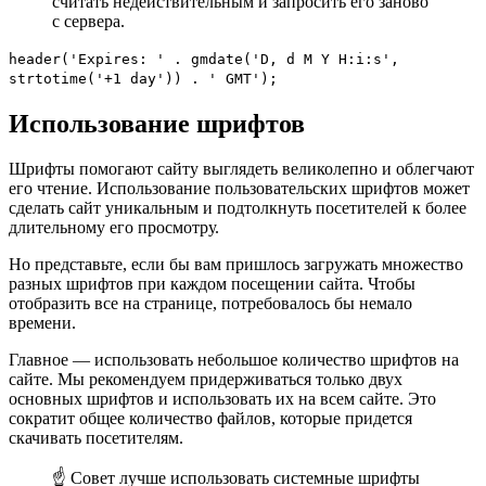
считать недействительным и запросить его заново
с сервера.
header('Expires: ' . gmdate('D, d M Y H:i:s',
strtotime('+1 day')) . ' GMT');
Использование шрифтов
Шрифты помогают сайту выглядеть великолепно и облегчают
его чтение. Использование пользовательских шрифтов может
сделать сайт уникальным и подтолкнуть посетителей к более
длительному его просмотру.
Но представьте, если бы вам пришлось загружать множество
разных шрифтов при каждом посещении сайта. Чтобы
отобразить все на странице, потребовалось бы немало
времени.
Главное — использовать небольшое количество шрифтов на
сайте. Мы рекомендуем придерживаться только двух
основных шрифтов и использовать их на всем сайте. Это
сократит общее количество файлов, которые придется
скачивать посетителям.
☝ Совет лучше использовать системные шрифты