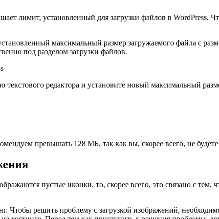
шает лимит, установленный для загрузки файлов в WordPress. Ч
становленный максимальный размер загружаемого файла с разме
венно под разделом загрузки файлов.
ю текстового редактора и установите новый максимальный размер
омендуем превышать 128 МБ, так как вы, скорее всего, не будете
жения
бражаются пустые иконки, то, скорее всего, это связано с тем, 
нг. Чтобы решить проблему с загрузкой изображений, необходимо
P на хостинге. Перед тем как приступить к решения проблемы, 