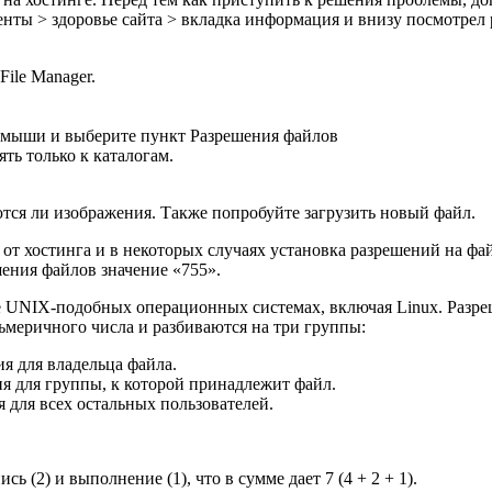
менты > здоровье сайта > вкладка информация и внизу посмотрел
ile Manager.
й мыши и выберите пункт Разрешения файлов
ть только к каталогам.
ются ли изображения. Также попробуйте загрузить новый файл.
т от хостинга и в некоторых случаях установка разрешений на ф
шения файлов значение «755».
 UNIX-подобных операционных системах, включая Linux. Разреше
ьмеричного числа и разбиваются на три группы:
я для владельца файла.
ия для группы, к которой принадлежит файл.
я для всех остальных пользователей.
ь (2) и выполнение (1), что в сумме дает 7 (4 + 2 + 1).