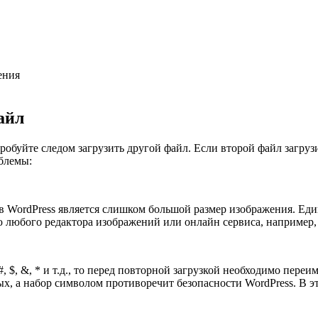
ения
айл
обуйте следом загрузить другой файл. Если второй файл загрузи
облемы:
в WordPress является слишком большой размер изображения. Ед
 любого редактора изображений или онлайн сервиса, например, 
 $, &, * и т.д., то перед повторной загрузкой необходимо пере
ных, а набор символом противоречит безопасности WordPress. В 