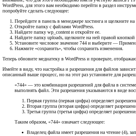
WordPress, для этого вам необходимо перейти в раздел инстру
попробуйте сделать следующее:
Перейдите в панель в менеджере хостинга и щелкните на F
Откройте папку с файлами WordPress.
Найдите папку wp_content и откройте ее.
Найдите папку uploads, щелкните на ней правой кнопко
Установите числовое значение 744 и выберите — Применя
Нажмите «сохранить», чтобы сохранить изменения.
Теперь обновите медиатеку в WordPress и проверьте, отобража
Имейте в виду, что настройка и разрешения для файлов зависи
описанный выше процесс, но на этот раз установите для разре
«744» — это комбинация разрешений для файла в системе
выполнять файл. Эти разрешения указываются в виде вос
Первая группа (первая цифра) определяет разрешени
Вторая группа (вторая цифра) определяет разрешен
Третья группа (третья цифра) определяет разрешени
Таким образом, «744» означает следующее:
Владелец файла имеет разрешения на чтение (4), запис