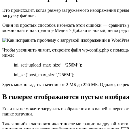
Это происходит, когда размер загружаемого изображения превы
загрузку файлов.
Один из простых способов избежать этой ошибки — сравнить у
можно найти на странице Медиа > Добавить новый, непосредст
Чтобы увеличить лимит, откройте файл wp-config.php с помощь
ниже:
ini_set(‘upload_max_size’ , ‘256M’ );
ini_set(‘post_max_size’,’256M’);
Здесь можно задать значение от 2 МБ до 256 МБ. Однако, не рек
В галерее отображаются пустые изобра
Если вы не можете загрузить изображения и в вашей галерее ото
папке загрузки.
Такая ошибка часто возникает после миграции на другой хости
внимание, что для этого необходимо иметь учетную запись FT