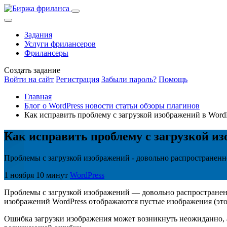
Задания
Услуги фрилансеров
Фрилансеры
Создать задание
Войти на сайт
Регистрация
Забыли пароль?
Помощь
Главная
Блог о WordPress новости статьи обзоры плагинов
Как исправить проблему c загрузкой изображений в Word
Как исправить проблему c загрузкой и
Проблемы с загрузкой изображений - довольно распространенное
1 ноября
10 минут
WordPress
Проблемы с загрузкой изображений — довольно распространенн
изображений WordPress отображаются пустые изображения (это 
Ошибка загрузки изображения может возникнуть неожиданно, а