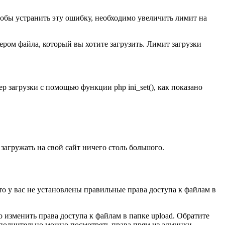
тобы устранить эту ошибку, необходимо увеличить лимит на
ром файла, который вы хотите загрузить. Лимит загрузки
 загрузки с помощью функции php ini_set(), как показано
 загружать на свой сайт ничего столь большого.
что у вас не установлены правильные права доступа к файлам в
 изменить права доступа к файлам в папке upload. Обратите
дополнительно можно посмотреть права прям из админки