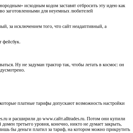
инородным» исходным кодом заставят отбросить эту идею как
иво заготовленными для неуемных любителей
ый, за исключением того, что сайт неадаптивный, а
т фейсбук.
ться. Ну не задуман трактор так, чтобы летать в космос: он
едусмотрено.
некоторые платные тарифы допускают возможность настройки
es.ru и расширили до www.сайт.alltrades.ru. Потом они купили
й домен третьего уровня, конечно, никто не думает закрыть,
 лишь бы деньги платил за тариф, на котором можно прикрутить