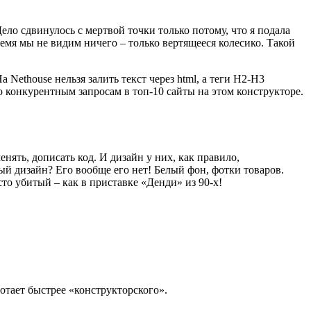
ело сдвинулось с мертвой точки только потому, что я подала
время мы не видим ничего – только вертящееся колесико. Такой
ethouse нельзя залить текст через html, а теги Н2-Н3
 конкурентным запросам в топ-10 сайты на этом конструкторе.
ять, дописать код. И дизайн у них, как правило,
й дизайн? Его вообще его нет! Белый фон, фотки товаров.
то убитый – как в приставке «Денди» из 90-х!
отает быстрее «конструкторского».