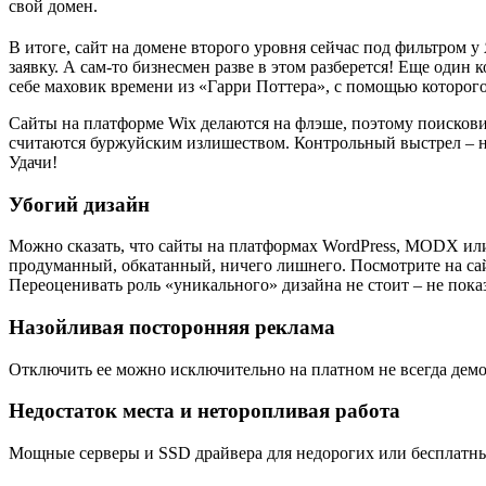
свой домен.
В итоге, сайт на домене второго уровня сейчас под фильтром у
заявку. А сам-то бизнесмен разве в этом разберется! Еще один 
себе маховик времени из «Гарри Поттера», с помощью которого
Сайты на платформе Wix делаются на флэше, поэтому поисковик
считаются буржуйским излишеством. Контрольный выстрел – не
Удачи!
Убогий дизайн
Можно сказать, что сайты на платформах WordPress, MODX или 
продуманный, обкатанный, ничего лишнего. Посмотрите на сайт
Переоценивать роль «уникального» дизайна не стоит – не показ
Назойливая посторонняя реклама
Отключить ее можно исключительно на платном не всегда дем
Недостаток места и неторопливая работа
Мощные серверы и SSD драйвера для недорогих или бесплатных