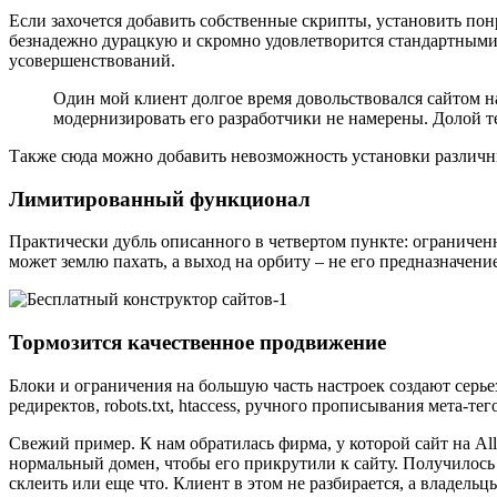
Если захочется добавить собственные скрипты, установить пон
безнадежно дурацкую и скромно удовлетворится стандартным
усовершенствований.
Один мой клиент долгое время довольствовался сайтом на
модернизировать его разработчики не намерены. Долой 
Также сюда можно добавить невозможность установки различны
Лимитированный функционал
Практически дубль описанного в четвертом пункте: ограниченны
может землю пахать, а выход на орбиту – не его предназначени
Тормозится качественное продвижение
Блоки и ограничения на большую часть настроек создают серь
редиректов, robots.txt, htaccess, ручного прописывания мета-тег
Свежий пример. К нам обратилась фирма, у которой сайт на Allt
нормальный домен, чтобы его прикрутили к сайту. Получилось еще
склеить или еще что. Клиент в этом не разбирается, а владель