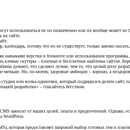
огут использоваться не по назначению или их вообще может не б
 на сайте.
айт.
, календарь, потому что их не существует, только заново писать.
ько навыками верстки в блокноте или использования программы 
сть клевые скутеры – платные и бесплатные шаблоны сайтов. Бери
бины думают, что сделают лучше, чем то, что целый штат разра
е меньше. Но, по-моему, здоровые амбиции – хорошо, а нездоров
тудии или волка-одиночки, который подрядился делать сайт, на 
нашей разработки» – спасайтесь бегством.
 CMS зависит от ваших целей, опыта и предпочтений. Однако, е
а WordPress.
), которая предоставляет широкий выбор готовых тем и плагино