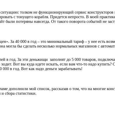
 ситуацию: толком не функционирующий сервис конструкторов н
ровать с тонущего корабля. Придется непросто. В моей практике б
айт были потеряны навсегда. От такого поворота событий не зас
цен». За 40 000 в год – это минимальный тариф – у нее есть во
и она могла бы сделать несколько нормальных магазинов с автом
лей в год. За эти деньжищи заполнят до 5 000 товаров, подклю
е ходит. Вот вы куда идете искать, если вам что-то надо купить
0 000 в год. Вот как надо деньги зарабатывать!
аме дополнили мой список, рассказав о том, что на многие конс
 и сбора статистики.