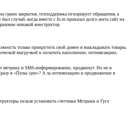
а грани закрытия, техподдержка игнорирует обращения, а
ыл случай, когда вместе с fo.ru приказал долго жить сайт на
трахован никакой конструктор.
зможность только прикрутить свой домен и выкладывать товары.
атической выгрузкой и оплатить наполнение, оптимизацию,
чат метрику и SMS-информирование, продвинут. Но не в
? Сразу в «Пульс цен»? А за оптимизацию и продвижение в
трукторы нельзя установить счетчики Метрики и Гугл