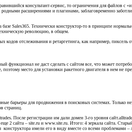
равившийся консультант-сервис, то ограничения для файлов с «
и родными расширениями и плагинами, заблаговременно заботл
 базе Sales365. Технически конструктор-то в принципе нормальн
техническую революцию, в общем.
х кодов отслеживания и ретаргетинга, как например, пиксель о
й функционал не даст сделать с сайтом все, что может потребова
е, поэтому место для установки ракетного двигателя в нем не пр
езные барьеры для продвижения в поисковых системах. Только 
ов страниц.
rades. После регистрации им дали домен 3-го уровня сайт.alltrad
 2 сайта – site.ru и www.site.ru. Итого: 4 зеркала сайта. Стары
цы конструктора имели его в виду вместе со всеми проблемами –