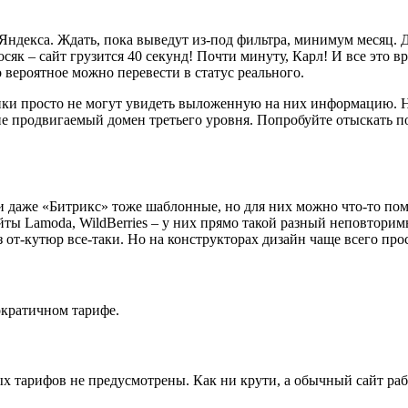
 Яндекса. Ждать, пока выведут из-под фильтра, минимум месяц. Д
косяк – сайт грузится 40 секунд! Почти минуту, Карл! И все это 
 вероятное можно перевести в статус реального.
и просто не могут увидеть выложенную на них информацию. На N
 продвигаемый домен третьего уровня. Попробуйте отыскать по
даже «Битрикс» тоже шаблонные, но для них можно что-то помен
ы Lamoda, WildBerries – у них прямо такой разный неповторимы
 от-кутюр все-таки. Но на конструкторах дизайн чаще всего прос
ократичном тарифе.
 тарифов не предусмотрены. Как ни крути, а обычный сайт раб