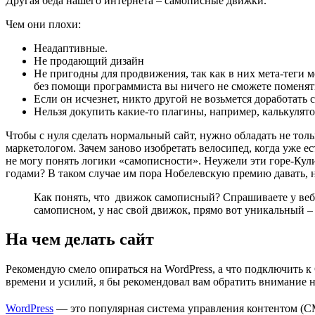
Другая беда нашего интернета – самописные движки.
Чем они плохи:
Неадаптивные.
Не продающий дизайн
Не пригодны для продвижения, так как в них мета-теги м
без помощи программиста вы ничего не сможете поменять
Если он исчезнет, никто другой не возьмется доработать с
Нельзя докупить какие-то плагины, например, калькулятор
Чтобы с нуля сделать нормальный сайт, нужно обладать не тол
маркетологом. Зачем заново изобретать велосипед, когда уже е
не могу понять логики «самописности». Неужели эти горе-Кули
годами? В таком случае им пора Нобелевскую премию давать, н
Как понять, что движок самописный? Спрашиваете у веб-с
самописном, у нас свой движок, прямо вот уникальный – 
На чем делать сайт
Рекомендую смело опираться на WordPress, а что подключить к
времени и усилий, я бы рекомендовал вам обратить внимание н
WordPress
— это популярная система управления контентом (CMS