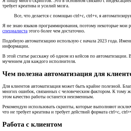
Я пишу много скриптов. Это в основном связано с индексацией,
требует креатива и усилий мозга.
Все, что делается с помощью ctrl+c, ctrl+v, я автоматизиру
Я не знаю языков программирования, поэтому некоторые мои 
специалиста
этого более чем достаточно.
Подобную автоматизацию использую с начала 2023 года. Именн
информации.
В этой статье расскажу об одном из кейсов по автоматизации. 
мучением для каждого исполнителя.
Чем полезна автоматизация для клиент
Для клиентов автоматизация может быть крайне полезной. Благо
многих ошибок, связанных с человеческим фактором. К тому ж
этом качество работы останется неизменным.
Рекомендую использовать скрипты, которые выполняют исключ
что не требует креатива и требует действий формата ctrl+c, ctrl+
Работа с клиентом