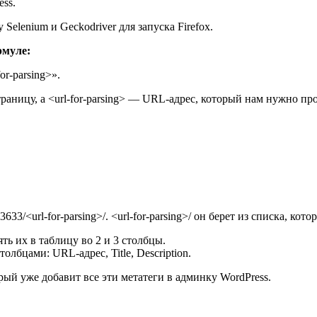
ess.
elenium и Geckodriver для запуска Firefox.
рмуле:
or-parsing>».
страницу, а <url-for-parsing> — URL-адрес, который нам нужно п
3/<url-for-parsing>/. <url-for-parsing>/ он берет из списка, кото
ь их в таблицу во 2 и 3 столбцы.
лбцами: URL-адрес, Title, Description.
орый уже добавит все эти метатеги в админку WordPress.