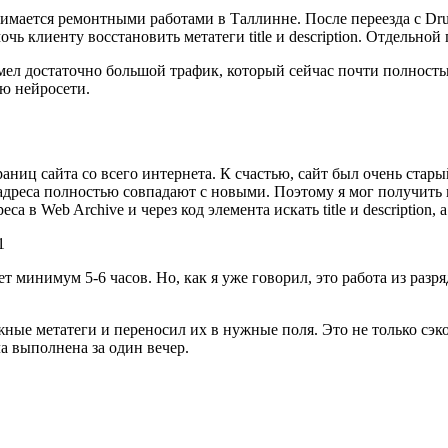
занимается ремонтными работами в Таллинне. После переезда с D
ь клиенту восстановить метатеги title и description. Отдельной 
 имел достаточно большой трафик, который сейчас почти полность
ью нейросети.
раниц сайта со всего интернета. К счастью, сайт был очень стары
-адреса полностью совпадают с новыми. Поэтому я мог получить
 в Web Archive и через код элемента искать title и description, 
т минимум 5-6 часов. Но, как я уже говорил, это работа из разряда
ные метатеги и переносил их в нужные поля. Это не только сэк
а выполнена за один вечер.