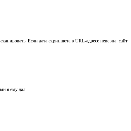
росканировать. Если дата скриншота в URL-адресе неверна, сайт
рый я ему дал.