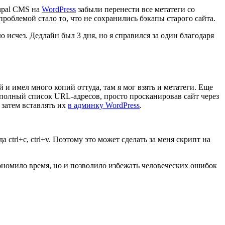
rupal CMS на
WordPress
забыли перенести все метатеги со
проблемой стало то, что не сохранились бэкапы старого сайта.
ю исчез. Дедлайн был 3 дня, но я справился за один благодаря
й и имел много копий оттуда, там я мог взять и метатеги. Еще
 полный список URL-адресов, просто просканировав сайт через
а затем вставлять их
в админку WordPress
.
 ctrl+c, ctrl+v. Поэтому это может сделать за меня скрипт на
ономило время, но и позволило избежать человеческих ошибок