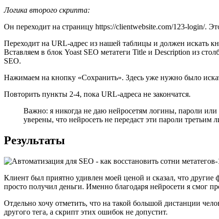
Логика второго скрипта:
Он переходит на страницу https://clientwebsite.com/123-login/. 
Переходит на URL-адрес из нашей таблицы и должен искать кн
Вставляем в блок Yoast SEO метатеги Title и Description из сто
SEO.
Нажимаем на кнопку «Сохранить». Здесь уже нужно было искать butt
Повторить пункты 2-4, пока URL-адреса не закончатся.
Важно: я никогда не даю нейросетям логины, пароли или 
уверены, что нейросеть не передаст эти пароли третьим л
Результаты
Клиент был приятно удивлен моей ценой и сказал, что другие 
просто получил деньги. Именно благодаря нейросети я смог пр
Отдельно хочу отметить, что на такой большой дистанции челов
другого тега, а скрипт этих ошибок не допустит.