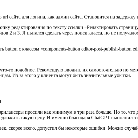
Это url сайта для логина, как админ сайта. Становится на задержк
опку редактирования по тексту ссылки «Редактировать страницу
лбцов 2 и 3. Я пытался сделать через поиск класса, но не получал
on с классом «components-button editor-post-publish-button editor
что-то подобное. Рекомендую вводить их самостоятельно по мет
ицам. Из-за этого у клиента могут быть значительные убытки.
фрилансеры просили как минимум в три раза больше. Но то, что
едложить такую цену. И именно благодаря ChatGPT выполнил эту
ек, скорее всего, допустил бы некоторые ошибки. Можно случайно