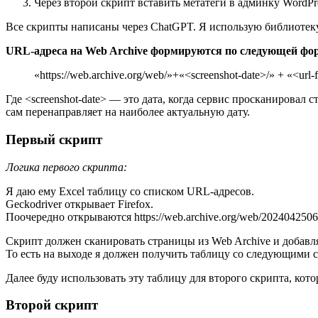
Через второй скрипт вставить метатеги в админку WordPr
Все скрипты написаны через ChatGPT. Я использую библиотеку S
URL-адреса на Web Archive формируются по следующей фо
«https://web.archive.org/web/»+«<screenshot-date>/» + «<url-f
Где <screenshot-date> — это дата, когда сервис просканировал 
сам перенаправляет на наиболее актуальную дату.
Первый скрипт
Логика первого скрипта:
Я даю ему Excel таблицу со списком URL-адресов.
Geckodriver открывает Firefox.
Поочередно открываются https://web.archive.org/web/2024042506363
Скрипт должен сканировать страницы из Web Archive и добавлят
То есть на выходе я должен получить таблицу со следующими сто
Далее буду использовать эту таблицу для второго скрипта, кот
Второй скрипт