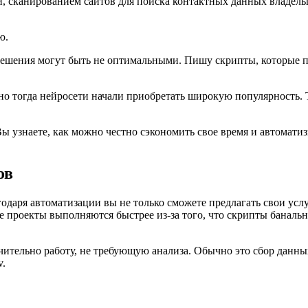
 сканированием сайтов для поиска контактных данных владельцев
ю.
решения могут быть не оптимальными. Пишу скрипты, которые пр
о тогда нейросети начали приобретать широкую популярность. Т
Вы узнаете, как можно честно сэкономить свое время и автомати
ов
даря автоматизации вы не только сможете предлагать свои услуг
е проекты выполняются быстрее из-за того, что скрипты банал
ительно работу, не требующую анализа. Обычно это сбор данны
v.