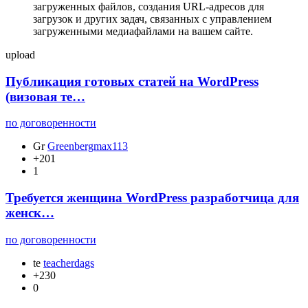
загруженных файлов, создания URL-адресов для
загрузок и других задач, связанных с управлением
загруженными медиафайлами на вашем сайте.
upload
Публикация готовых статей на WordPress
(визовая те…
по договоренности
Gr
Greenbergmax113
+201
1
Требуется женщина WordPress разработчица для
женск…
по договоренности
te
teacherdags
+230
0