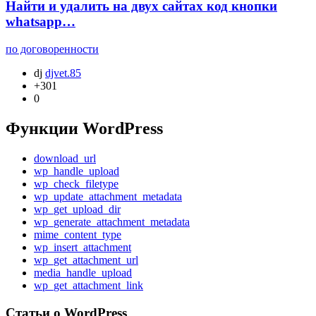
Найти и удалить на двух сайтах код кнопки
whatsapp…
по договоренности
dj
djvet.85
+301
0
Функции WordPress
download_url
wp_handle_upload
wp_check_filetype
wp_update_attachment_metadata
wp_get_upload_dir
wp_generate_attachment_metadata
mime_content_type
wp_insert_attachment
wp_get_attachment_url
media_handle_upload
wp_get_attachment_link
Статьи о WordPress