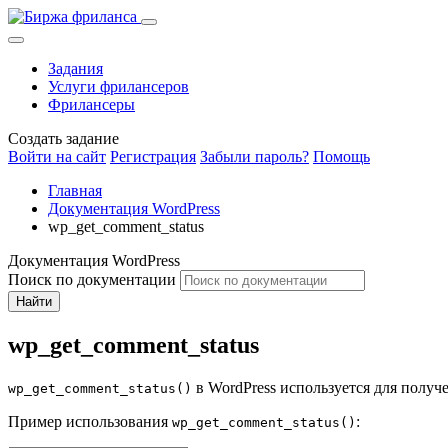
Задания
Услуги фрилансеров
Фрилансеры
Создать задание
Войти на сайт
Регистрация
Забыли пароль?
Помощь
Главная
Документация WordPress
wp_get_comment_status
Документация WordPress
Поиск по документации
Найти
wp_get_comment_status
в WordPress используется для получ
wp_get_comment_status()
Пример использования
:
wp_get_comment_status()