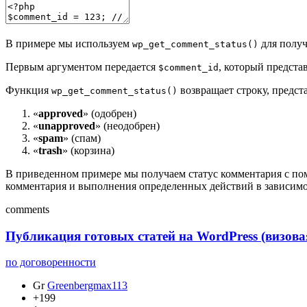
В примере мы используем
для получ
wp_get_comment_status()
Первым аргументом передается
, который предста
$comment_id
Функция
возвращает строку, предс
wp_get_comment_status()
«
approved
» (одобрен)
«
unapproved
» (неодобрен)
«
spam
» (спам)
«
trash
» (корзина)
В приведенном примере мы получаем статус комментария с 
комментария и выполнения определенных действий в зависимос
comments
Публикация готовых статей на WordPress (визов
по договоренности
Gr
Greenbergmax113
+199