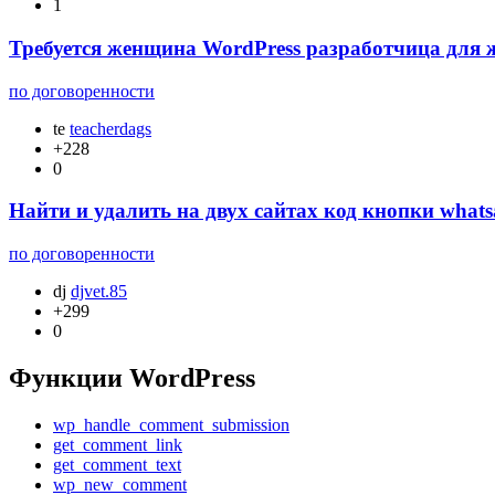
1
Требуется женщина WordPress разработчица для
по договоренности
te
teacherdags
+228
0
Найти и удалить на двух сайтах код кнопки wha
по договоренности
dj
djvet.85
+299
0
Функции WordPress
wp_handle_comment_submission
get_comment_link
get_comment_text
wp_new_comment