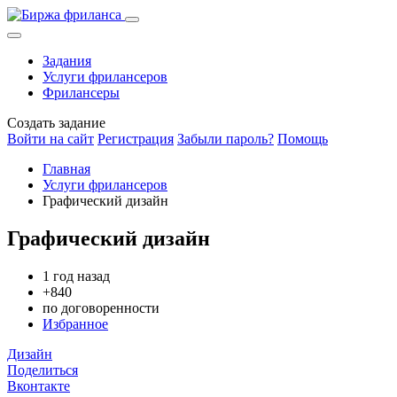
Задания
Услуги фрилансеров
Фрилансеры
Создать задание
Войти на сайт
Регистрация
Забыли пароль?
Помощь
Главная
Услуги фрилансеров
Графический дизайн
Графический дизайн
1 год назад
+840
по договоренности
Избранное
Дизайн
Поделиться
Вконтакте