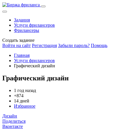
Задания
Услуги фрилансеров
Фрилансеры
Создать задание
Войти на сайт
Регистрация
Забыли пароль?
Помощь
Главная
Услуги фрилансеров
Графический дизайн
Графический дизайн
1 год назад
+874
14 дней
Избранное
Дизайн
Поделиться
Вконтакте