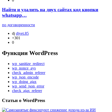
0
Найти и удалить на двух сайтах код кнопки
whatsapp…
по договоренности
dj
djvet.85
+301
0
Функции WordPress
wp_sanitize_redirect
wp_nonce_ays
check_admin_referer
wp_json_encode
wp_doing_ajax
wp_send_json_error
check_ajax_referer
Статьи о WordPress