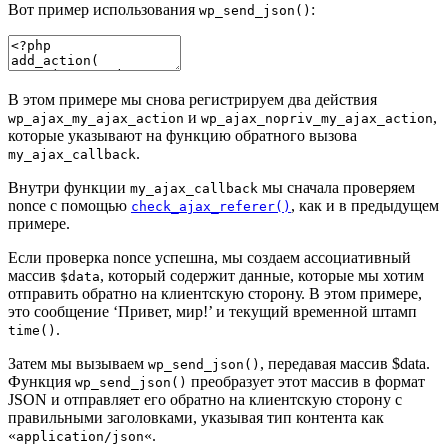
Вот пример использования
:
wp_send_json()
В этом примере мы снова регистрируем два действия
и
,
wp_ajax_my_ajax_action
wp_ajax_nopriv_my_ajax_action
которые указывают на функцию обратного вызова
.
my_ajax_callback
Внутри функции
мы сначала проверяем
my_ajax_callback
nonce с помощью
, как и в предыдущем
check_ajax_referer()
примере.
Если проверка nonce успешна, мы создаем ассоциативный
массив
, который содержит данные, которые мы хотим
$data
отправить обратно на клиентскую сторону. В этом примере,
это сообщение ‘Привет, мир!’ и текущий временной штамп
.
time()
Затем мы вызываем
, передавая массив $data.
wp_send_json()
Функция
преобразует этот массив в формат
wp_send_json()
JSON и отправляет его обратно на клиентскую сторону с
правильными заголовками, указывая тип контента как
«
«.
application/json