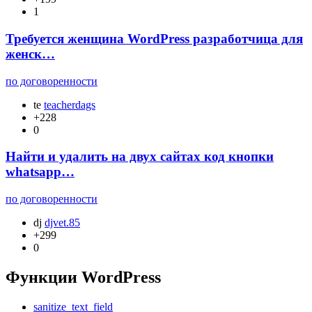
1
Требуется женщина WordPress разработчица для
женск…
по договоренности
te
teacherdags
+228
0
Найти и удалить на двух сайтах код кнопки
whatsapp…
по договоренности
dj
djvet.85
+299
0
Функции WordPress
sanitize_text_field