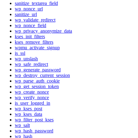
sanitize_textarea_field
wp_nonce_url
sanitize_url
wp_validate_redirect
wp_nonce_field
wp_privacy_anonymize_data
kses_init_filters
kses_remove_filters
wpmu_activate_signup
is_ssl
wp_unslash
wp_safe_redirect
wp_generate_password
wp_destroy_current_session
wp_parse_auth_cookie
wp_get_session_token
wp_create_nonce
wp_verify_nonce
is_user_logged_in
wp_kses_post
wp_kses_data
wp_filter_post_kses
wp_salt
wp_hash_password
wp_hash