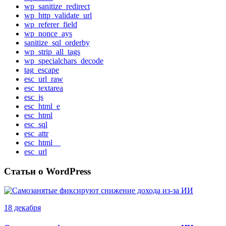
wp_sanitize_redirect
wp_http_validate_url
wp_referer_field
wp_nonce_ays
sanitize_sql_orderby
wp_strip_all_tags
wp_specialchars_decode
tag_escape
esc_url_raw
esc_textarea
esc_js
esc_html_e
esc_html
esc_sql
esc_attr
esc_html__
esc_url
Статьи о WordPress
18 декабря