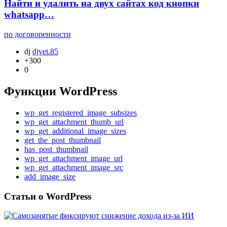
Найти и удалить на двух сайтах код кнопки
whatsapp…
по договоренности
dj
djvet.85
+300
0
Функции WordPress
wp_get_registered_image_subsizes
wp_get_attachment_thumb_url
wp_get_additional_image_sizes
get_the_post_thumbnail
has_post_thumbnail
wp_get_attachment_image_url
wp_get_attachment_image_src
add_image_size
Статьи о WordPress