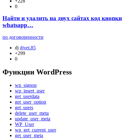
+228
0
Найти и удалить на двух сайтах код кнопки
whatsapp…
по договоренности
dj
djvet.85
+299
0
Функции WordPress
wp_signon
wp_insert_user
get_userdata
get_user_option
get_users
delete_user_meta
update_user_meta
WP_User
wp_get_current_user
get_user_meta