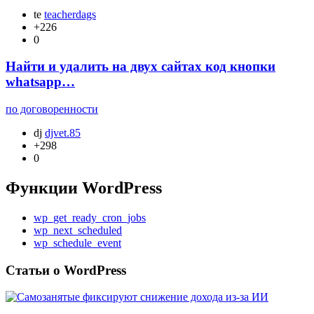
te
teacherdags
+226
0
Найти и удалить на двух сайтах код кнопки
whatsapp…
по договоренности
dj
djvet.85
+298
0
Функции WordPress
wp_get_ready_cron_jobs
wp_next_scheduled
wp_schedule_event
Статьи о WordPress