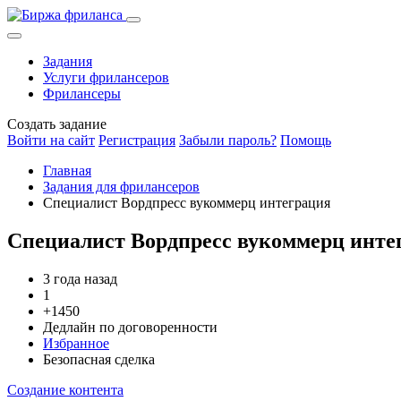
Задания
Услуги фрилансеров
Фрилансеры
Создать задание
Войти на сайт
Регистрация
Забыли пароль?
Помощь
Главная
Задания для фрилансеров
Специалист Вордпресс вукоммерц интеграция
Специалист Вордпресс вукоммерц инте
3 года назад
1
+1450
Дедлайн по договоренности
Избранное
Безопасная сделка
Создание контента