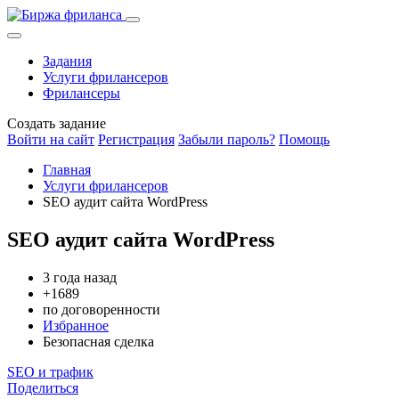
Задания
Услуги фрилансеров
Фрилансеры
Создать задание
Войти на сайт
Регистрация
Забыли пароль?
Помощь
Главная
Услуги фрилансеров
SEO аудит сайта WordPress
SEO аудит сайта WordPress
3 года назад
+1689
по договоренности
Избранное
Безопасная сделка
SEO и трафик
Поделиться