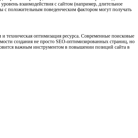
й уровень взаимодействия с сайтом (например, длительное
айты с положительным поведенческим фактором могут получать
и и техническая оптимизация ресурса. Современные поисковые
димости создания не просто SEO-оптимизированных страниц, но
ановится важным инструментом в повышении позиций сайта в